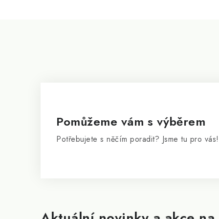
i
s
Z
u
á
p
a
t
í
Pomůžeme vám s výběrem
Potřebujete s něčím poradit? Jsme tu pro vás!
Aktuální novinky a akce na 