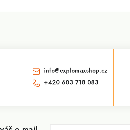
info
@
explomaxshop.cz
+420 603 718 083
váš e-mail