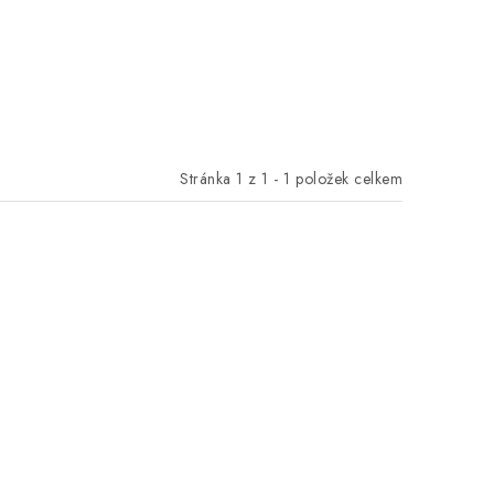
Stránka
1
z
1
-
1
položek celkem