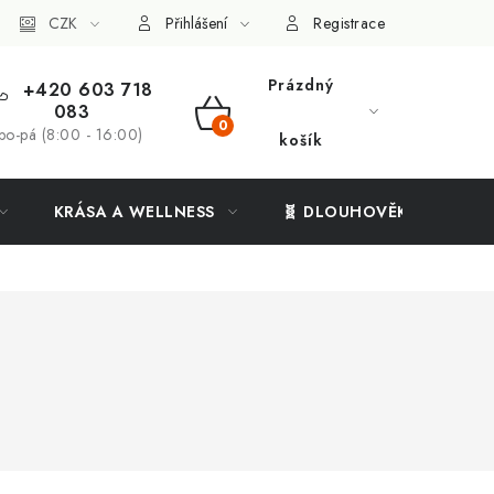
ý systém
CZK
Vše o nákupu
Přihlášení
Registrace
Prázdný
+420 603 718
083
NÁKUPNÍ
po-pá (8:00 - 16:00)
košík
KOŠÍK
KRÁSA A WELLNESS
🧬 DLOUHOVĚKOST