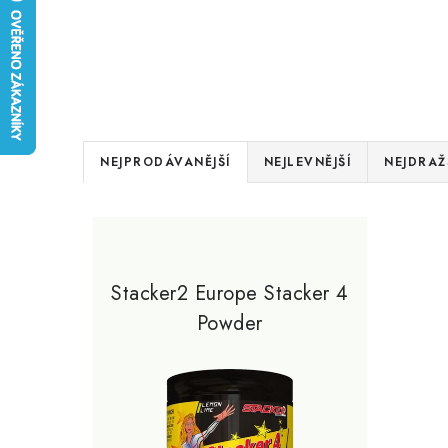
Ř
NEJPRODÁVANĚJŠÍ
NEJLEVNĚJŠÍ
NEJDRAŽ
a
V
z
ý
e
p
Stacker2 Europe Stacker 4
n
Powder
i
í
s
p
p
r