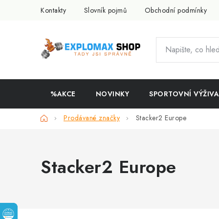
Přejít
Kontakty
Slovník pojmů
Obchodní podmínky
na
obsah
%AKCE
NOVINKY
SPORTOVNÍ VÝŽIVA
Domů
Prodávané značky
Stacker2 Europe
Stacker2 Europe