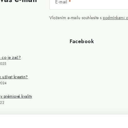
E-mail
Vložením e-mailu souhlasíte s
podmínkami o
Facebook
- co je zač?
2025
k užívat kreatin?
2024
 prémiové kvality
022