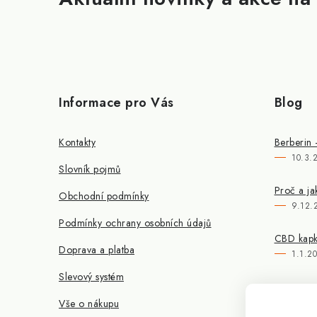
Informace pro Vás
Blog
Kontakty
Berberin 
10.3.
Slovník pojmů
Proč a ja
Obchodní podmínky
9.12.
Podmínky ochrany osobních údajů
CBD kapky
Doprava a platba
1.1.2
Slevový systém
Vše o nákupu