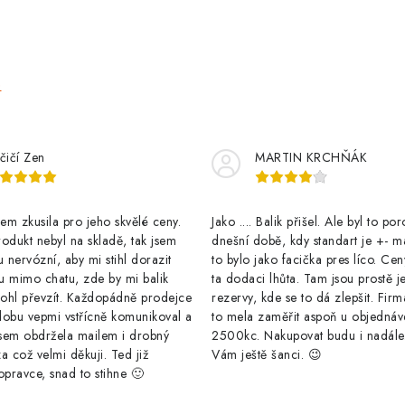
e
čičí Zen
MARTIN KRCHŇÁK
m zkusila pro jeho skvělé ceny.
Jako .... Balik přišel. Ale byl to po
odukt nebyl na skladě, tak jsem
dnešní době, kdy standart je +- m
u nervózní, aby mi stihl dorazit
to bylo jako facička pres líco. Cen
u mimo chatu, zde by mi balik
ta dodaci lhůta. Tam jsou prostě j
ohl převzít. Každopádně prodejce
rezervy, kde se to dá zlepšit. Firm
dobu vepmi vstřícně komunikoval a
to mela zaměřit aspoň u objednáv
sem obdržela mailem i drobný
2500kc. Nakupovat budu i nadál
a což velmi děkuji. Ted již
Vám ještě šanci. 😉
opravce, snad to stihne 🙂