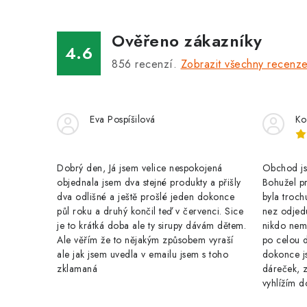
á
Ověřeno zákazníky
d
4.6
a
856
recenzí.
Zobrazit všechny recenz
c
í
Eva Pospíšilová
Ko
p
r
Dobrý den, Já jsem velice nespokojená
Obchod jse
v
objednala jsem dva stejné produkty a přišly
Bohužel pr
k
dva odlišné a ještě prošlé jeden dokonce
byla troch
půl roku a druhý končil teď v červenci. Sice
nez odjed
y
je to krátká doba ale ty sirupy dávám dětem.
nikdo nem
Ale věřím že to nějakým způsobem vyraší
po celou 
v
ale jak jsem uvedla v emailu jsem s toho
dokonce j
ý
zklamaná
dáreček, z
vyhlížím d
p