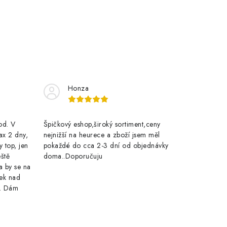
Honza
rod. V
Špičkový eshop,široký sortiment,ceny
ax 2 dny,
nejnižší na heurece a zboží jsem měl
y top, jen
pokaždé do cca 2-3 dní od objednávky
eště
doma..Doporučuju
a by se na
ek nad
e. Dám