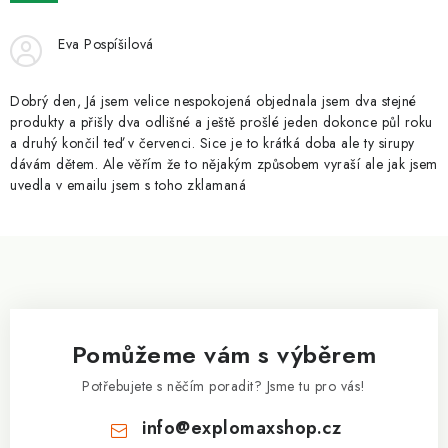
ZNAČKY
Eva Pospíšilová
Kontakty
Slovník pojmů
Obchodní podmínky
Podmínky ochrany osobních údajů
Doprava a platba
Dobrý den, Já jsem velice nespokojená objednala jsem dva stejné
Slevový systém
Vše o nákupu
produkty a přišly dva odlišné a ještě prošlé jeden dokonce půl roku
a druhý končil teď v červenci. Sice je to krátká doba ale ty sirupy
dávám dětem. Ale věřím že to nějakým způsobem vyraší ale jak jsem
uvedla v emailu jsem s toho zklamaná
Z
á
p
a
Pomůžeme vám s výběrem
t
í
Potřebujete s něčím poradit? Jsme tu pro vás!
info
@
explomaxshop.cz