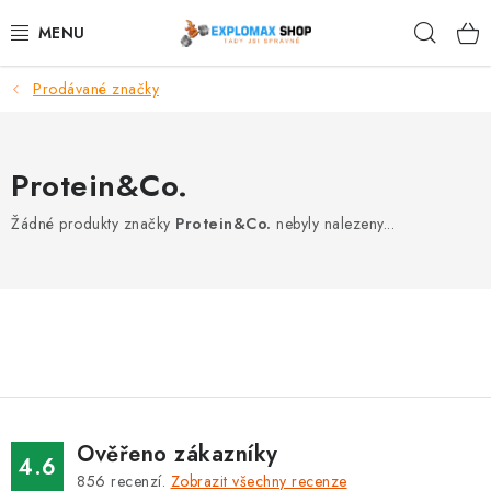
Přejít
Hleda
na
obsah
Prodávané značky
%AKCE
NOVINKY
Protein&Co.
SPORTOVNÍ VÝŽIVA
Žádné produkty značky
Protein&Co.
nebyly nalezeny...
ZDRAVÉ POTRAVINY
SPORTOVNÍ VYBAVENÍ
KRÁSA A WELLNESS
🧬 DLOUHOVĚKOST
Ověřeno zákazníky
4.6
856
recenzí.
Zobrazit všechny recenze