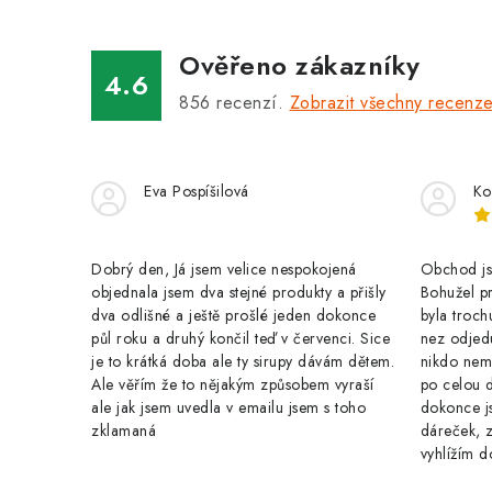
á
Ověřeno zákazníky
d
4.6
a
856
recenzí.
Zobrazit všechny recenz
c
í
Eva Pospíšilová
Ko
p
r
Dobrý den, Já jsem velice nespokojená
Obchod jse
v
objednala jsem dva stejné produkty a přišly
Bohužel pr
k
dva odlišné a ještě prošlé jeden dokonce
byla troch
půl roku a druhý končil teď v červenci. Sice
nez odjed
y
je to krátká doba ale ty sirupy dávám dětem.
nikdo nem
Ale věřím že to nějakým způsobem vyraší
po celou 
v
ale jak jsem uvedla v emailu jsem s toho
dokonce j
ý
zklamaná
dáreček, z
vyhlížím d
p