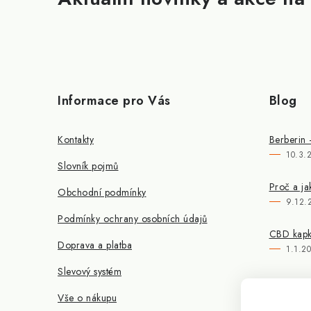
Informace pro Vás
Blog
Kontakty
Berberin 
10.3.
Slovník pojmů
Proč a ja
Obchodní podmínky
9.12.
Podmínky ochrany osobních údajů
CBD kapky
Doprava a platba
1.1.2
Slevový systém
Vše o nákupu