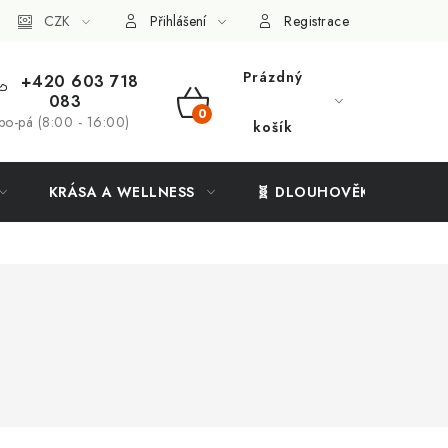
ý systém
CZK
Vše o nákupu
Přihlášení
Registrace
Prázdný
+420 603 718
083
NÁKUPNÍ
po-pá (8:00 - 16:00)
košík
KOŠÍK
KRÁSA A WELLNESS
🧬 DLOUHOVĚKOST