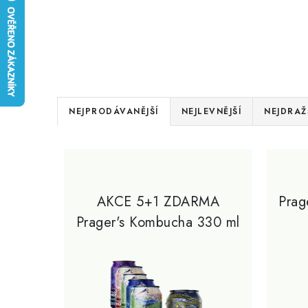
Ř
NEJPRODÁVANĚJŠÍ
NEJLEVNĚJŠÍ
NEJDRAŽ
a
V
z
ý
e
p
AKCE 5+1 ZDARMA
Prag
n
Prager's Kombucha 330 ml
i
í
s
p
p
r