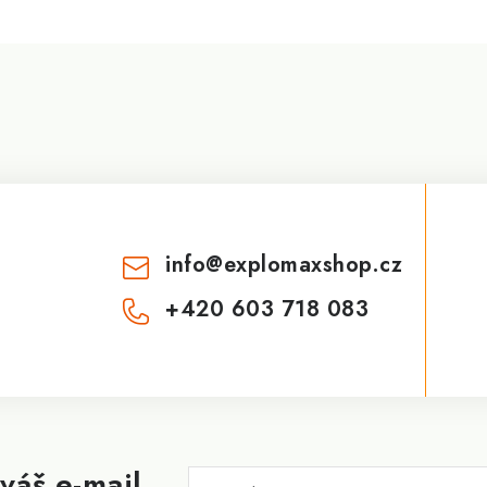
info
@
explomaxshop.cz
+420 603 718 083
váš e-mail