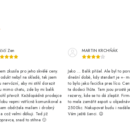
e
čičí Zen
MARTIN KRCHŇÁK
m zkusila pro jeho skvělé ceny.
Jako .... Balik přišel. Ale byl to po
odukt nebyl na skladě, tak jsem
dnešní době, kdy standart je +- m
u nervózní, aby mi stihl dorazit
to bylo jako facička pres líco. Cen
u mimo chatu, zde by mi balik
ta dodaci lhůta. Tam jsou prostě j
ohl převzít. Každopádně prodejce
rezervy, kde se to dá zlepšit. Firm
dobu vepmi vstřícně komunikoval a
to mela zaměřit aspoň u objednáv
sem obdržela mailem i drobný
2500kc. Nakupovat budu i nadál
a což velmi děkuji. Ted již
Vám ještě šanci. 😉
opravce, snad to stihne 🙂