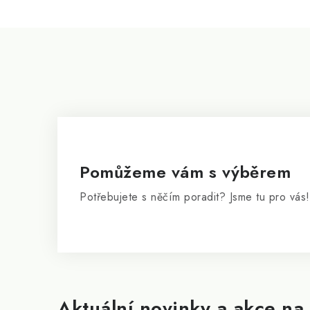
i
s
Z
u
á
p
a
t
í
Pomůžeme vám s výběrem
Potřebujete s něčím poradit? Jsme tu pro vás!
Aktuální novinky a akce na 