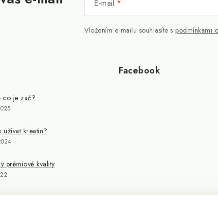
E-mail
Vložením e-mailu souhlasíte s
podmínkami o
Facebook
- co je zač?
2025
k užívat kreatin?
2024
 prémiové kvality
022