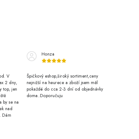
Honza
rod. V
Špičkový eshop,široký sortiment,ceny
ax 2 dny,
nejnižší na heurece a zboží jsem měl
y top, jen
pokaždé do cca 2-3 dní od objednávky
eště
doma..Doporučuju
a by se na
ek nad
e. Dám