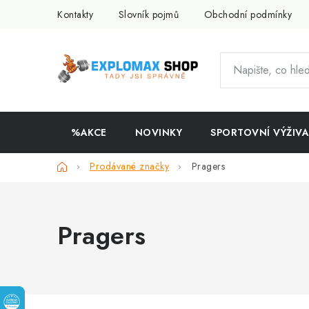
Přejít
Kontakty
Slovník pojmů
Obchodní podmínky
na
obsah
%AKCE
NOVINKY
SPORTOVNÍ VÝŽIVA
Domů
Prodávané značky
Pragers
Pragers