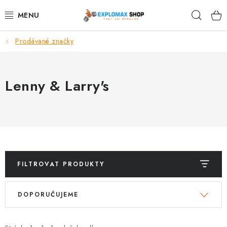
Přejít
Hleda
na
obsah
Prodávané značky
%AKCE
NOVINKY
Lenny & Larry's
SPORTOVNÍ VÝŽIVA
ZDRAVÉ POTRAVINY
SPORTOVNÍ VYBAVENÍ
FILTROVAT PRODUKTY
KRÁSA A WELLNESS
V
Ř
DOPORUČUJEME
ý
a
🧬 DLOUHOVĚKOST
p
z