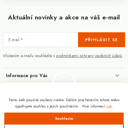
Aktuální novinky a akce na váš e-mail
E-mail
PŘIHLÁSIT SE
Vložením e-mailu souhlasíte s
podmínkami ochrany osobních údajů
Informace pro Vás
Kontakty
Blog
Slovník pojmů
Tento web používá soubory cookie. Dalším procházením tohoto webu
Berberin - co je zač?
Facebook
vyjadřujete souhlas s jejich používáním.. Více informací
zde
.
10.3.2025
Obchodní podmínky
Odmítnout
Souhlasím
Podmínky ochrany osobních údajů
Proč a jak užívat kreatin?
Copyright 2026
Doplňky výživy pro sportovce a kulturisty | ExplomaxShop.cz
.
9.12.2024