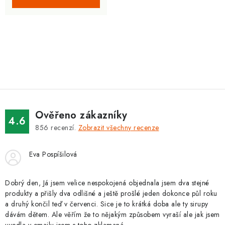
O
v
l
á
d
Ověřeno zákazníky
a
4.6
856
recenzí.
Zobrazit všechny recenze
c
í
Eva Pospíšilová
p
r
v
Dobrý den, Já jsem velice nespokojená objednala jsem dva stejné
produkty a přišly dva odlišné a ještě prošlé jeden dokonce půl roku
k
a druhý končil teď v červenci. Sice je to krátká doba ale ty sirupy
y
dávám dětem. Ale věřím že to nějakým způsobem vyraší ale jak jsem
v