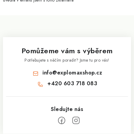
uvedla v emailu jsem s toho zklamaná
ý
p
Z
i
á
s
p
u
a
Pomůžeme vám s výběrem
t
í
Potřebujete s něčím poradit? Jsme tu pro vás!
info
@
explomaxshop.cz
+420 603 718 083