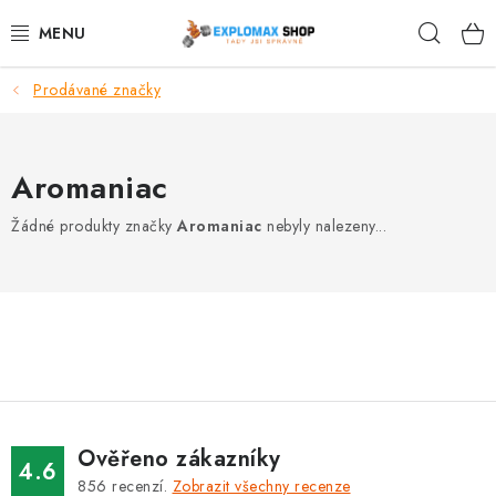
Přejít
Hleda
na
obsah
Prodávané značky
%AKCE
NOVINKY
Aromaniac
SPORTOVNÍ VÝŽIVA
Žádné produkty značky
Aromaniac
nebyly nalezeny...
ZDRAVÉ POTRAVINY
SPORTOVNÍ VYBAVENÍ
KRÁSA A WELLNESS
🧬 DLOUHOVĚKOST
Ověřeno zákazníky
4.6
856
recenzí.
Zobrazit všechny recenze