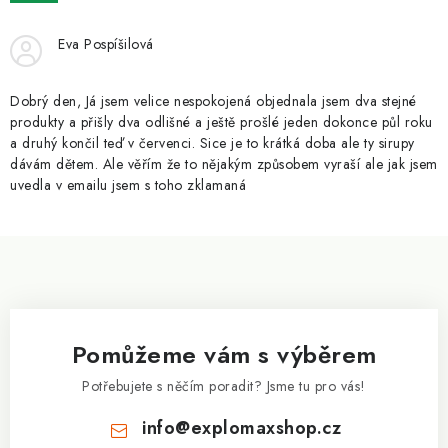
ZNAČKY
Eva Pospíšilová
Kontakty
Slovník pojmů
Obchodní podmínky
Podmínky ochrany osobních údajů
Doprava a platba
Dobrý den, Já jsem velice nespokojená objednala jsem dva stejné
Slevový systém
Vše o nákupu
produkty a přišly dva odlišné a ještě prošlé jeden dokonce půl roku
a druhý končil teď v červenci. Sice je to krátká doba ale ty sirupy
dávám dětem. Ale věřím že to nějakým způsobem vyraší ale jak jsem
uvedla v emailu jsem s toho zklamaná
Z
á
p
a
Pomůžeme vám s výběrem
t
í
Potřebujete s něčím poradit? Jsme tu pro vás!
info
@
explomaxshop.cz