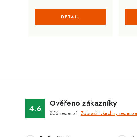
O
v
l
á
Ověřeno zákazníky
d
4.6
a
856
recenzí.
Zobrazit všechny recenz
c
í