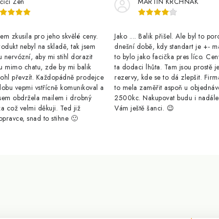
čičí Zen
MARTIN KRCHŇÁK
m zkusila pro jeho skvělé ceny.
Jako .... Balik přišel. Ale byl to po
odukt nebyl na skladě, tak jsem
dnešní době, kdy standart je +- m
u nervózní, aby mi stihl dorazit
to bylo jako facička pres líco. Cen
u mimo chatu, zde by mi balik
ta dodaci lhůta. Tam jsou prostě j
ohl převzít. Každopádně prodejce
rezervy, kde se to dá zlepšit. Firm
dobu vepmi vstřícně komunikoval a
to mela zaměřit aspoň u objednáv
sem obdržela mailem i drobný
2500kc. Nakupovat budu i nadál
a což velmi děkuji. Ted již
Vám ještě šanci. 😉
opravce, snad to stihne 🙂