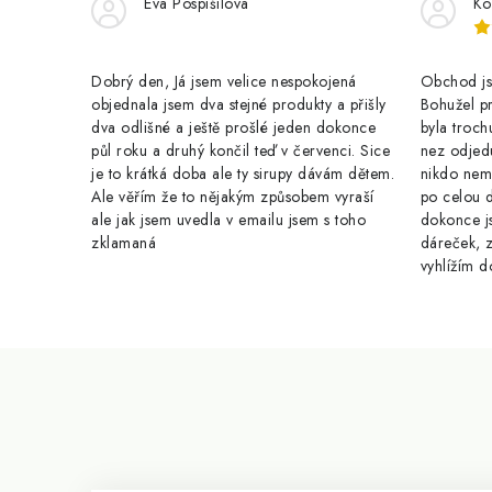
Eva Pospíšilová
Ko
p
r
Dobrý den, Já jsem velice nespokojená
Obchod jse
v
objednala jsem dva stejné produkty a přišly
Bohužel pr
k
dva odlišné a ještě prošlé jeden dokonce
byla troch
půl roku a druhý končil teď v červenci. Sice
nez odjed
y
je to krátká doba ale ty sirupy dávám dětem.
nikdo nem
Ale věřím že to nějakým způsobem vyraší
po celou 
v
ale jak jsem uvedla v emailu jsem s toho
dokonce j
ý
zklamaná
dáreček, z
vyhlížím d
p
i
s
Z
u
á
p