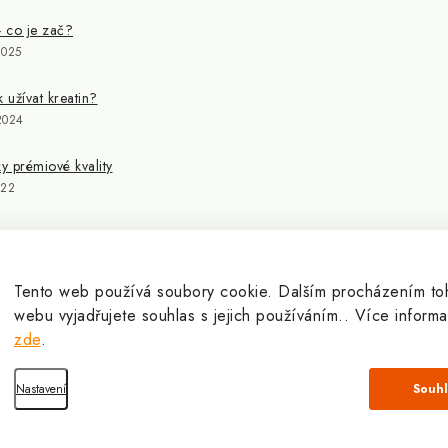
- co je zač?
2025
k užívat kreatin?
2024
 prémiové kvality
022
Tento web používá soubory cookie. Dalším procházením to
webu vyjadřujete souhlas s jejich používáním.. Více informa
zde
.
výživy pro sportovce a kulturisty | ExplomaxShop.cz
. Všechna práva vyhrazena
Nastavení
Odmít
Souhl
Vytvořil Shoptet