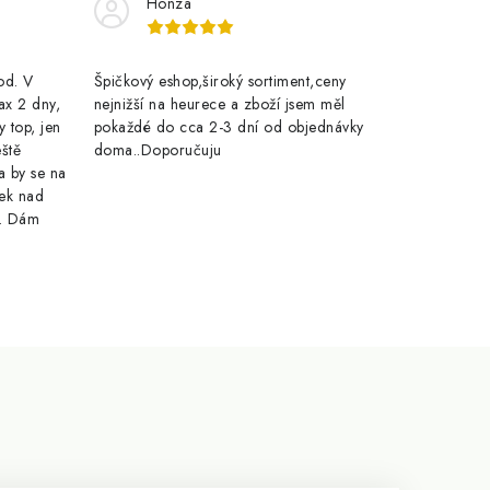
Honza
rod. V
Špičkový eshop,široký sortiment,ceny
ax 2 dny,
nejnižší na heurece a zboží jsem měl
y top, jen
pokaždé do cca 2-3 dní od objednávky
eště
doma..Doporučuju
a by se na
ek nad
e. Dám