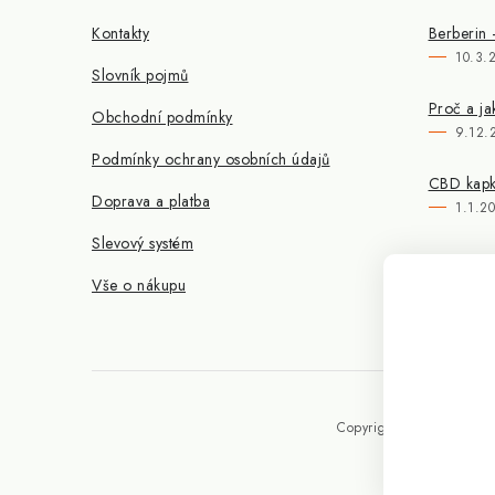
Kontakty
Berberin 
10.3.
Slovník pojmů
Proč a ja
Obchodní podmínky
9.12.
Podmínky ochrany osobních údajů
CBD kapky
Doprava a platba
1.1.2
Slevový systém
Vše o nákupu
Copyright 2026
Doplňky 