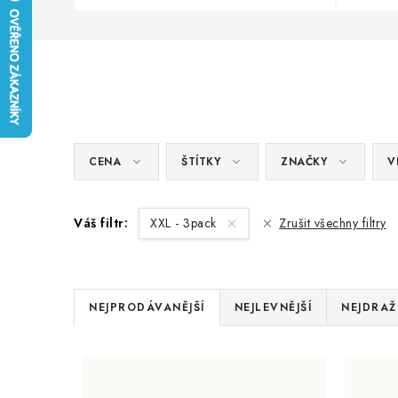
CENA
ŠTÍTKY
ZNAČKY
V
Váš filtr:
XXL - 3pack
Zrušit všechny filtry
Ř
NEJPRODÁVANĚJŠÍ
NEJLEVNĚJŠÍ
NEJDRAŽ
a
V
z
ý