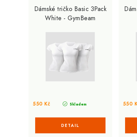
e
p
Dámské tričko Basic 3Pack
Dáms
n
White - GymBeam
i
í
s
p
p
r
r
o
o
d
d
u
u
k
k
t
550 Kč
550 
Skladem
t
ů
ů