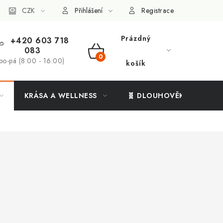
ý systém
CZK
Vše o nákupu
Přihlášení
Registrace
Prázdný
+420 603 718
083
NÁKUPNÍ
po-pá (8:00 - 16:00)
košík
KOŠÍK
KRÁSA A WELLNESS
🧬 DLOUHOVĚKOST