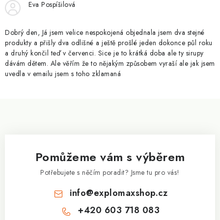
Eva Pospíšilová
p
r
v
Dobrý den, Já jsem velice nespokojená objednala jsem dva stejné
produkty a přišly dva odlišné a ještě prošlé jeden dokonce půl roku
k
a druhý končil teď v červenci. Sice je to krátká doba ale ty sirupy
y
dávám dětem. Ale věřím že to nějakým způsobem vyraší ale jak jsem
v
uvedla v emailu jsem s toho zklamaná
ý
p
Z
i
á
s
p
u
a
Pomůžeme vám s výběrem
t
í
Potřebujete s něčím poradit? Jsme tu pro vás!
info
@
explomaxshop.cz
+420 603 718 083