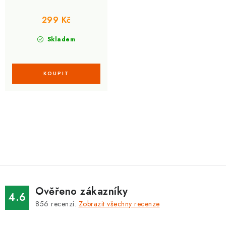
299 Kč
Skladem
O
v
l
á
d
Ověřeno zákazníky
a
4.6
856
recenzí.
Zobrazit všechny recenze
c
í