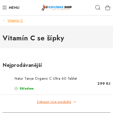
Přejít
Hleda
na
obsah
Vitamín C
%AKCE
NOVINKY
Vitamín C se šípky
SPORTOVNÍ VÝŽIVA
ZDRAVÉ POTRAVINY
Nejprodávanější
SPORTOVNÍ VYBAVENÍ
Natur Tanya Organic C Ultra 60 Tablet
299 Kč
KRÁSA A WELLNESS
Skladem
🧬 DLOUHOVĚKOST
Zobrazit více produktů