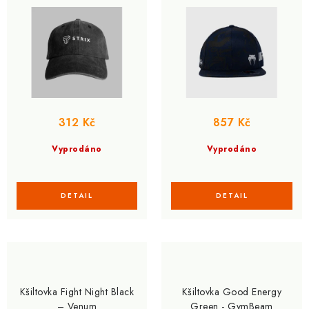
ů
t
ů
312 Kč
857 Kč
Vyprodáno
Vyprodáno
Kšiltovka Fight Night Black
Kšiltovka Good Energy
– Venum
Green - GymBeam