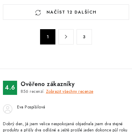
O
NAČÍST 12 DALŠÍCH
v
l
á
S
d
1
3
t
a
r
c
á
n
í
k
p
o
r
v
v
Ověřeno zákazníky
4.6
á
k
856
recenzí.
Zobrazit všechny recenze
n
y
í
v
Eva Pospíšilová
ý
p
Dobrý den, Já jsem velice nespokojená objednala jsem dva stejné
i
produkty a přišly dva odlišné a ještě prošlé jeden dokonce půl roku