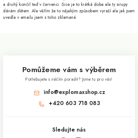
a druhý končil teď v červenci. Sice je to krátká doba ale ty sirupy
s
dávám dětem. Ale věřím že to nějakým způsobem vyraší ale jak jsem
u
uvedla v emailu jsem s toho zklamaná
Z
á
p
a
Pomůžeme vám s výběrem
t
í
Potřebujete s něčím poradit? Jsme tu pro vás!
info
@
explomaxshop.cz
+420 603 718 083