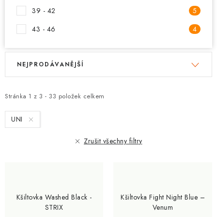
39 - 42
5
43 - 46
4
V
Ř
NEJPRODÁVANĚJŠÍ
ý
a
p
z
i
e
Stránka
1
z
3
-
33
položek celkem
s
n
UNI
p
í
r
p
Zrušit všechny filtry
o
r
d
o
u
d
k
u
Kšiltovka Washed Black -
Kšiltovka Fight Night Blue –
t
k
STRIX
Venum