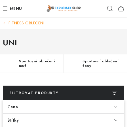
Přejít
Hleda
na
obsah
FITNESS OBLEČENÍ
%AKCE
NOVINKY
UNI
SPORTOVNÍ VÝŽIVA
Sportovní oblečení
Sportovní oblečení
muži
ženy
ZDRAVÉ POTRAVINY
SPORTOVNÍ VYBAVENÍ
FILTROVAT PRODUKTY
KRÁSA A WELLNESS
Cena
🧬 DLOUHOVĚKOST
Štítky