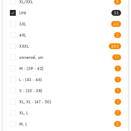
XL/XXL
8
UNI
33
3XL
40
4XL
2
XXXL
305
universal, uni
17
M - (39 - 42)
1
L - (43 - 46)
1
S - (35 - 38)
1
XL, XL - (47 - 50)
1
XL, L
1
M, L
2