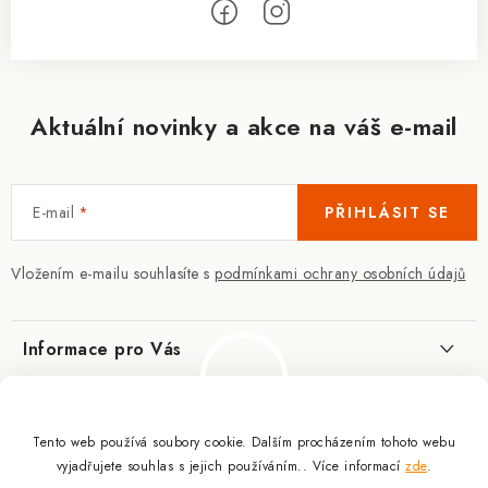
Aktuální novinky a akce na váš e-mail
E-mail
PŘIHLÁSIT SE
Vložením e-mailu souhlasíte s
podmínkami ochrany osobních údajů
Informace pro Vás
Kontakty
Blog
Slovník pojmů
Tento web používá soubory cookie. Dalším procházením tohoto webu
Berberin - co je zač?
Facebook
vyjadřujete souhlas s jejich používáním.. Více informací
zde
.
10.3.2025
Obchodní podmínky