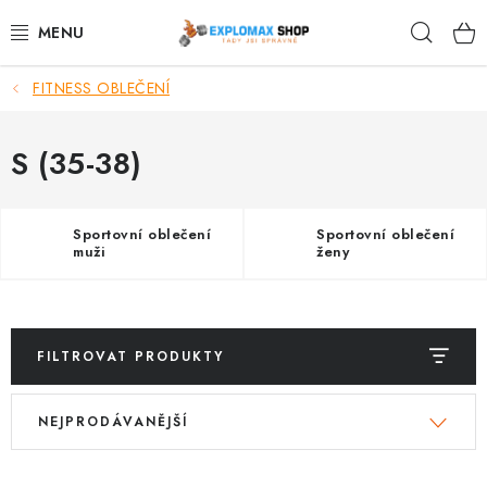
Přejít
Hleda
na
obsah
FITNESS OBLEČENÍ
%AKCE
NOVINKY
S (35-38)
SPORTOVNÍ VÝŽIVA
Sportovní oblečení
Sportovní oblečení
muži
ženy
ZDRAVÉ POTRAVINY
SPORTOVNÍ VYBAVENÍ
FILTROVAT PRODUKTY
KRÁSA A WELLNESS
V
Ř
NEJPRODÁVANĚJŠÍ
ý
a
🧬 DLOUHOVĚKOST
p
z