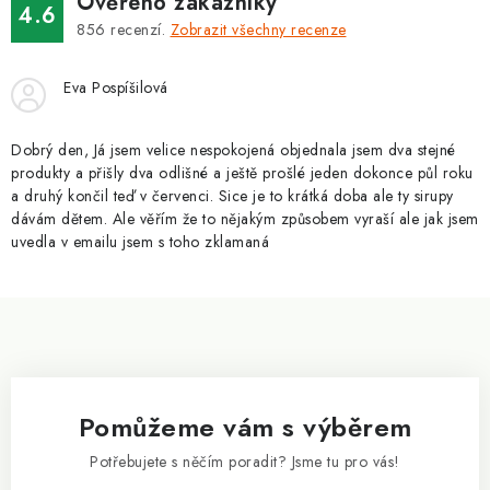
v
Ověřeno zákazníky
4.6
á
k
856
recenzí.
Zobrazit všechny recenze
n
y
í
v
Eva Pospíšilová
ý
p
Dobrý den, Já jsem velice nespokojená objednala jsem dva stejné
i
produkty a přišly dva odlišné a ještě prošlé jeden dokonce půl roku
a druhý končil teď v červenci. Sice je to krátká doba ale ty sirupy
s
dávám dětem. Ale věřím že to nějakým způsobem vyraší ale jak jsem
u
uvedla v emailu jsem s toho zklamaná
Z
á
p
a
Pomůžeme vám s výběrem
t
í
Potřebujete s něčím poradit? Jsme tu pro vás!