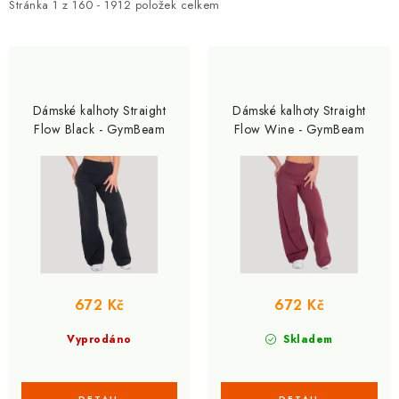
ZNAČKY
i
e
Stránka
1
z
160
-
1912
položek celkem
s
n
Kontakty
Slovník pojmů
Obchodní podmínky
p
í
r
p
Podmínky ochrany osobních údajů
Doprava a platba
o
r
Slevový systém
Vše o nákupu
Dámské kalhoty Straight
Dámské kalhoty Straight
d
o
Flow Black - GymBeam
Flow Wine - GymBeam
u
d
k
u
t
k
ů
t
ů
672 Kč
672 Kč
Vyprodáno
Skladem