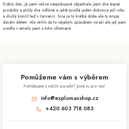
ZNAČKY
Dobrý den, Já jsem velice nespokojená objednala jsem dva stejné
produkty a přišly dva odlišné a ještě prošlé jeden dokonce půl roku
a druhý končil teď v červenci. Sice je to krátká doba ale ty sirupy
Kontakty
Slovník pojmů
Obchodní podmínky
dávám dětem. Ale věřím že to nějakým způsobem vyraší ale jak jsem
Podmínky ochrany osobních údajů
Doprava a platba
uvedla v emailu jsem s toho zklamaná
Slevový systém
Vše o nákupu
Z
á
p
a
Pomůžeme vám s výběrem
t
í
Potřebujete s něčím poradit? Jsme tu pro vás!
info
@
explomaxshop.cz
+420 603 718 083