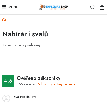
Přejít
Hleda
na
obsah
Domů
%AKCE
Nabírání svalů
NOVINKY
Záznamy nebyly nalezeny...
SPORTOVNÍ VÝŽIVA
ZDRAVÉ POTRAVINY
SPORTOVNÍ VYBAVENÍ
Ověřeno zákazníky
4.6
KRÁSA A WELLNESS
856
recenzí.
Zobrazit všechny recenze
🧬 DLOUHOVĚKOST
Eva Pospíšilová