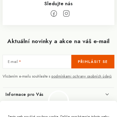
Aktuální novinky a akce na váš e-mail
E-mail
PŘIHLÁSIT SE
Vložením e-mailu souhlasíte s
podmínkami ochrany osobních údajů
Informace pro Vás
Kontakty
Blog
Slovník pojmů
Tento web používá soubory cookie. Dalším procházením tohoto webu