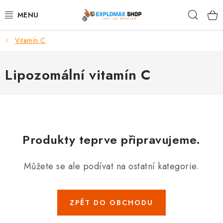
Přejít
Hleda
na
obsah
Vitamín C
%AKCE
NOVINKY
Lipozomální vitamín C
SPORTOVNÍ VÝŽIVA
ZDRAVÉ POTRAVINY
Produkty teprve připravujeme.
SPORTOVNÍ VYBAVENÍ
Můžete se ale podívat na ostatní kategorie.
KRÁSA A WELLNESS
🧬 DLOUHOVĚKOST
ZPĚT DO OBCHODU