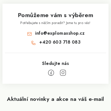
p
a
Pomůžeme vám s výběrem
t
í
Potřebujete s něčím poradit? Jsme tu pro vás!
info
@
explomaxshop.cz
+420 603 718 083
Aktuální novinky a akce na váš e-mail