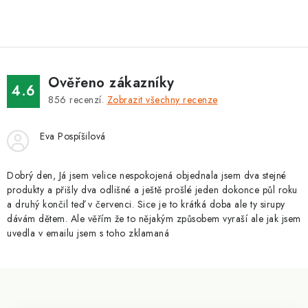
ZNAČKY
Kontakty
Slovník pojmů
Obchodní podmínky
Podmínky ochrany osobních údajů
Doprava a platba
Ověřeno zákazníky
Slevový systém
Vše o nákupu
4.6
856
recenzí.
Zobrazit všechny recenze
Eva Pospíšilová
Dobrý den, Já jsem velice nespokojená objednala jsem dva stejné
produkty a přišly dva odlišné a ještě prošlé jeden dokonce půl roku
a druhý končil teď v červenci. Sice je to krátká doba ale ty sirupy
dávám dětem. Ale věřím že to nějakým způsobem vyraší ale jak jsem
uvedla v emailu jsem s toho zklamaná
Z
á