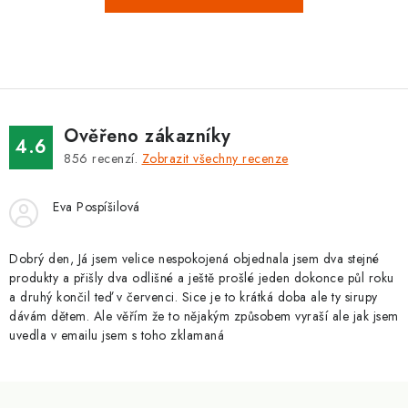
Ověřeno zákazníky
4.6
856
recenzí.
Zobrazit všechny recenze
Eva Pospíšilová
Dobrý den, Já jsem velice nespokojená objednala jsem dva stejné
produkty a přišly dva odlišné a ještě prošlé jeden dokonce půl roku
a druhý končil teď v červenci. Sice je to krátká doba ale ty sirupy
dávám dětem. Ale věřím že to nějakým způsobem vyraší ale jak jsem
uvedla v emailu jsem s toho zklamaná
Z