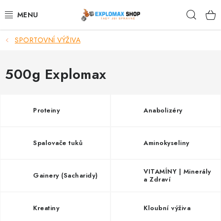
Přejít
Hleda
na
obsah
SPORTOVNÍ VÝŽIVA
%AKCE
NOVINKY
500g Explomax
SPORTOVNÍ VÝŽIVA
Proteiny
Anabolizéry
ZDRAVÉ POTRAVINY
Spalovače tuků
Aminokyseliny
SPORTOVNÍ VYBAVENÍ
KRÁSA A WELLNESS
VITAMÍNY | Minerály
Gainery (Sacharidy)
a Zdraví
🧬 DLOUHOVĚKOST
Kreatiny
Kloubní výživa