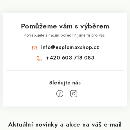
á
p
a
Pomůžeme vám s výběrem
t
í
Potřebujete s něčím poradit? Jsme tu pro vás!
info
@
explomaxshop.cz
+420 603 718 083
Aktuální novinky a akce na váš e-mail