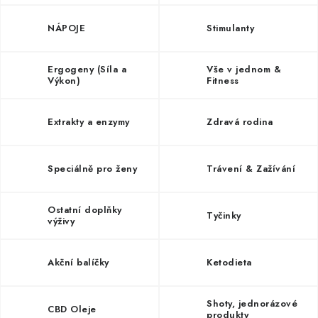
ZNAČKY
NÁPOJE
Stimulanty
Kontakty
Slovník pojmů
Obchodní podmínky
Podmínky ochrany osobních údajů
Doprava a platba
Ergogeny (Síla a
Vše v jednom &
Výkon)
Fitness
Slevový systém
Vše o nákupu
Extrakty a enzymy
Zdravá rodina
Speciálně pro ženy
Trávení & Zažívání
Ostatní doplňky
Tyčinky
výživy
Akční balíčky
Ketodieta
Shoty, jednorázové
CBD Oleje
produkty