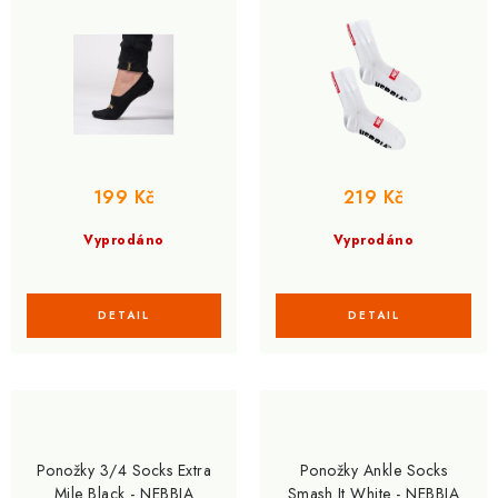
ů
t
ů
199 Kč
219 Kč
Vyprodáno
Vyprodáno
Ponožky 3/4 Socks Extra
Ponožky Ankle Socks
Mile Black - NEBBIA
Smash It White - NEBBIA