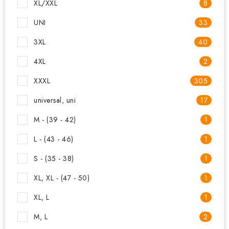
XL/XXL
8
UNI
33
3XL
40
4XL
2
XXXL
305
universal, uni
17
M - (39 - 42)
1
L - (43 - 46)
1
S - (35 - 38)
1
XL, XL - (47 - 50)
1
XL, L
1
M, L
2