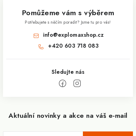
a
Pomůžeme vám s výběrem
t
í
Potřebujete s něčím poradit? Jsme tu pro vás!
info
@
explomaxshop.cz
+420 603 718 083
Aktuální novinky a akce na váš e-mail