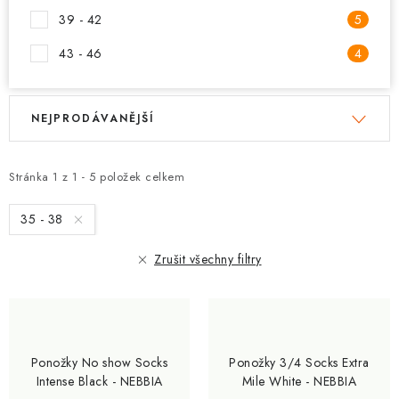
39 - 42
5
43 - 46
4
V
Ř
NEJPRODÁVANĚJŠÍ
ý
a
p
z
i
e
Stránka
1
z
1
-
5
položek celkem
s
n
35 - 38
p
í
r
p
Zrušit všechny filtry
o
r
d
o
u
d
k
u
Ponožky No show Socks
Ponožky 3/4 Socks Extra
t
k
Intense Black - NEBBIA
Mile White - NEBBIA