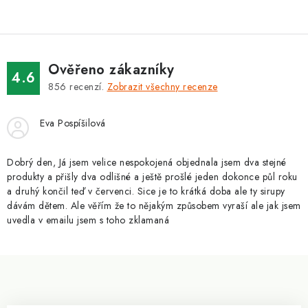
v
l
á
d
Ověřeno zákazníky
a
4.6
856
recenzí.
Zobrazit všechny recenze
c
í
Eva Pospíšilová
p
r
v
Dobrý den, Já jsem velice nespokojená objednala jsem dva stejné
produkty a přišly dva odlišné a ještě prošlé jeden dokonce půl roku
k
a druhý končil teď v červenci. Sice je to krátká doba ale ty sirupy
y
dávám dětem. Ale věřím že to nějakým způsobem vyraší ale jak jsem
v
uvedla v emailu jsem s toho zklamaná
ý
p
Z
i
á
s
p
u