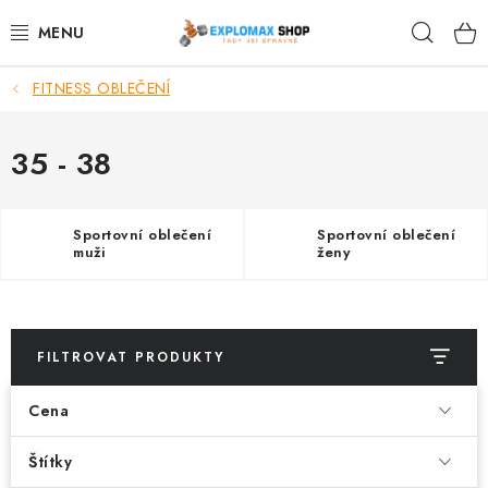
Přejít
Hleda
na
obsah
FITNESS OBLEČENÍ
%AKCE
NOVINKY
35 - 38
SPORTOVNÍ VÝŽIVA
Sportovní oblečení
Sportovní oblečení
muži
ženy
ZDRAVÉ POTRAVINY
SPORTOVNÍ VYBAVENÍ
FILTROVAT PRODUKTY
KRÁSA A WELLNESS
Cena
🧬 DLOUHOVĚKOST
Štítky