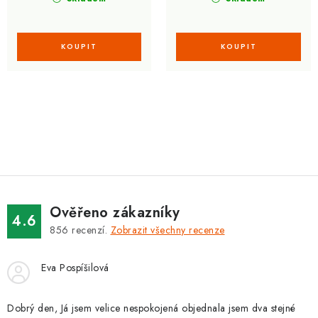
O
v
l
á
d
Ověřeno zákazníky
a
4.6
856
recenzí.
Zobrazit všechny recenze
c
í
Eva Pospíšilová
p
r
v
Dobrý den, Já jsem velice nespokojená objednala jsem dva stejné