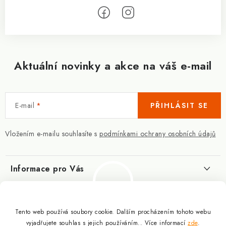
Aktuální novinky a akce na váš e-mail
E-mail
PŘIHLÁSIT SE
Vložením e-mailu souhlasíte s
podmínkami ochrany osobních údajů
Informace pro Vás
Kontakty
Blog
Slovník pojmů
Tento web používá soubory cookie. Dalším procházením tohoto webu
Berberin - co je zač?
Facebook
vyjadřujete souhlas s jejich používáním.. Více informací
zde
.
10.3.2025