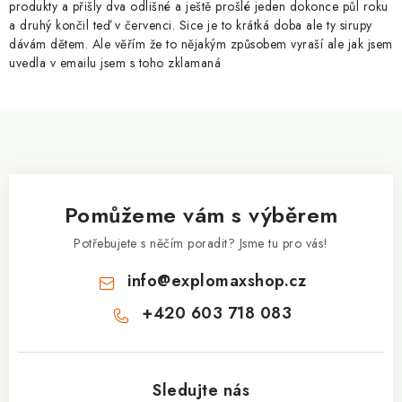
produkty a přišly dva odlišné a ještě prošlé jeden dokonce půl roku
k
a druhý končil teď v červenci. Sice je to krátká doba ale ty sirupy
y
dávám dětem. Ale věřím že to nějakým způsobem vyraší ale jak jsem
v
uvedla v emailu jsem s toho zklamaná
ý
p
Z
i
á
s
p
u
a
Pomůžeme vám s výběrem
t
í
Potřebujete s něčím poradit? Jsme tu pro vás!
info
@
explomaxshop.cz
+420 603 718 083