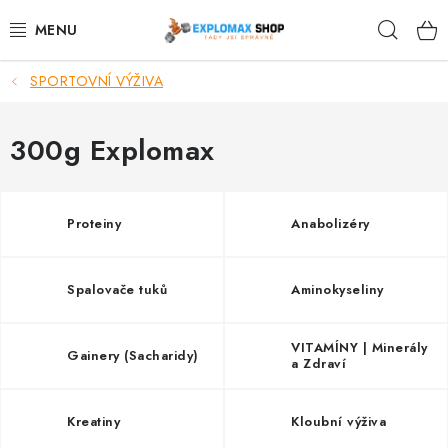
Přejít
Hleda
na
obsah
SPORTOVNÍ VÝŽIVA
%AKCE
NOVINKY
300g Explomax
SPORTOVNÍ VÝŽIVA
Proteiny
Anabolizéry
ZDRAVÉ POTRAVINY
Spalovače tuků
Aminokyseliny
SPORTOVNÍ VYBAVENÍ
KRÁSA A WELLNESS
VITAMÍNY | Minerály
Gainery (Sacharidy)
a Zdraví
🧬 DLOUHOVĚKOST
Kreatiny
Kloubní výživa