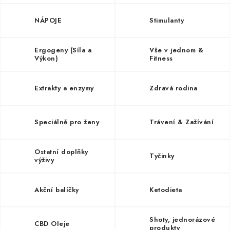
ZNAČKY
NÁPOJE
Stimulanty
Kontakty
Slovník pojmů
Obchodní podmínky
Podmínky ochrany osobních údajů
Doprava a platba
Ergogeny (Síla a
Vše v jednom &
Výkon)
Fitness
Slevový systém
Vše o nákupu
Extrakty a enzymy
Zdravá rodina
Speciálně pro ženy
Trávení & Zažívání
Ostatní doplňky
Tyčinky
výživy
Akční balíčky
Ketodieta
Shoty, jednorázové
CBD Oleje
produkty