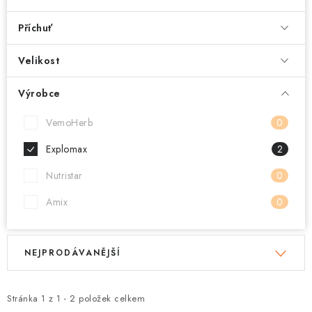
Příchuť
Velikost
Výrobce
VemoHerb
0
Explomax
2
Nutristar
0
Amix
0
V
Ř
NEJPRODÁVANĚJŠÍ
ý
a
p
z
i
e
Stránka
1
z
1
-
2
položek celkem