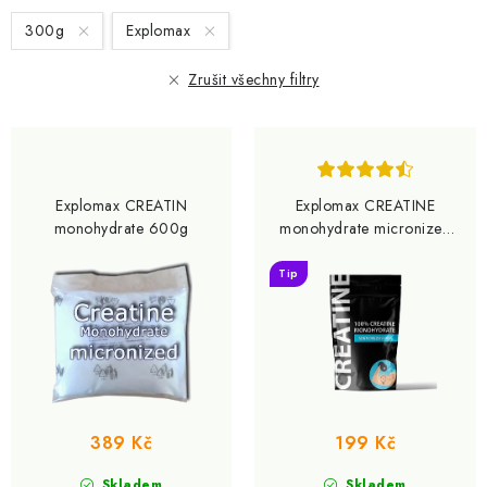
s
n
300g
Explomax
p
í
r
p
Zrušit všechny filtry
o
r
d
o
u
d
k
u
Explomax CREATIN
Explomax CREATINE
t
k
monohydrate 600g
monohydrate micronized
ů
t
300g
Tip
ů
389 Kč
199 Kč
Skladem
Skladem