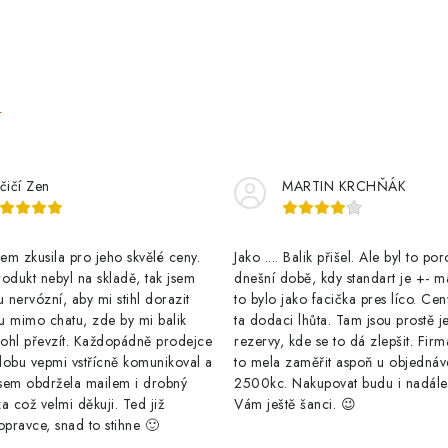
e
čičí Zen
MARTIN KRCHŇÁK
m zkusila pro jeho skvělé ceny.
Jako .... Balik přišel. Ale byl to po
odukt nebyl na skladě, tak jsem
dnešní době, kdy standart je +- m
u nervózní, aby mi stihl dorazit
to bylo jako facička pres líco. Cen
u mimo chatu, zde by mi balik
ta dodaci lhůta. Tam jsou prostě j
ohl převzít. Každopádně prodejce
rezervy, kde se to dá zlepšit. Firm
dobu vepmi vstřícně komunikoval a
to mela zaměřit aspoň u objednáv
sem obdržela mailem i drobný
2500kc. Nakupovat budu i nadál
a což velmi děkuji. Ted již
Vám ještě šanci. 😉
opravce, snad to stihne 🙂