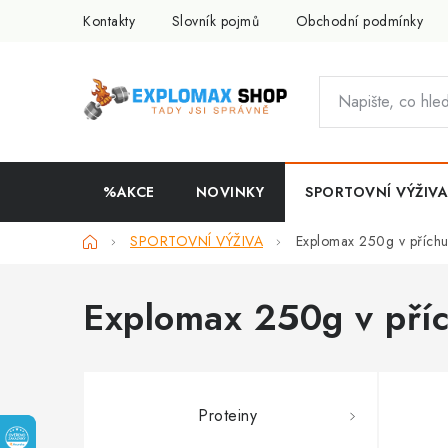
Přejít
Kontakty
Slovník pojmů
Obchodní podmínky
na
obsah
%AKCE
NOVINKY
SPORTOVNÍ VÝŽIVA
Domů
SPORTOVNÍ VÝŽIVA
Explomax 250g v příchu
Explomax 250g v příc
Proteiny