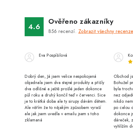
Ověřeno zákazníky
4.6
856
recenzí.
Zobrazit všechny recenz
Eva Pospíšilová
Ko
Dobrý den, Já jsem velice nespokojená
Obchod jse
objednala jsem dva stejné produkty a přišly
Bohužel pr
dva odlišné a ještě prošlé jeden dokonce
byla troch
půl roku a druhý končil teď v červenci. Sice
nez odjed
je to krátká doba ale ty sirupy dávám dětem.
nikdo nem
Ale věřím že to nějakým způsobem vyraší
po celou 
ale jak jsem uvedla v emailu jsem s toho
dokonce j
zklamaná
dáreček, z
vyhlížím d