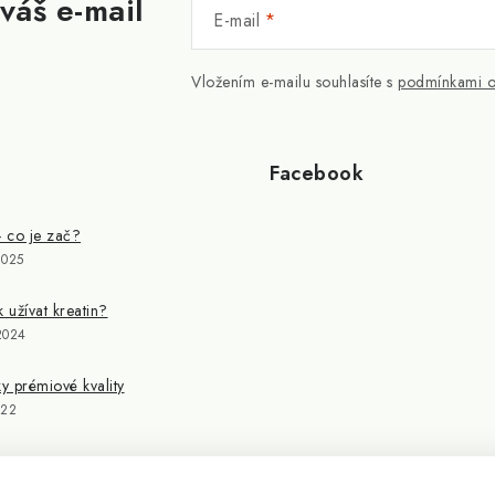
váš e-mail
E-mail
Vložením e-mailu souhlasíte s
podmínkami o
Facebook
- co je zač?
2025
k užívat kreatin?
2024
 prémiové kvality
022