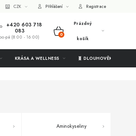
ý systém
CZK
Vše o nákupu
Přihlášení
Registrace
Prázdný
+420 603 718
083
NÁKUPNÍ
po-pá (8:00 - 16:00)
košík
KOŠÍK
KRÁSA A WELLNESS
🧬 DLOUHOVĚKOST
Aminokyseliny