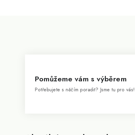
Z
á
p
a
t
í
Pomůžeme vám s výběrem
Potřebujete s něčím poradit? Jsme tu pro vás!