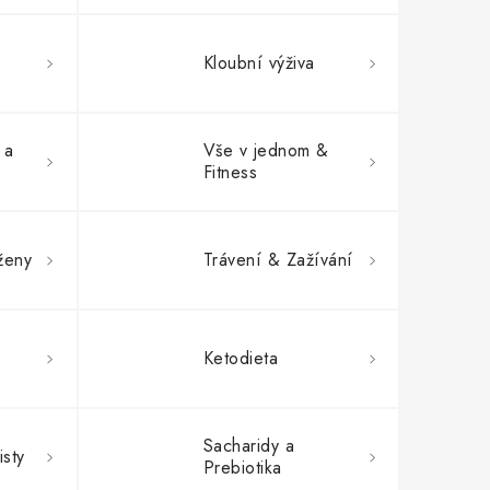
Kloubní výživa
 a
Vše v jednom &
Fitness
ženy
Trávení & Zažívání
Ketodieta
Sacharidy a
isty
Prebiotika