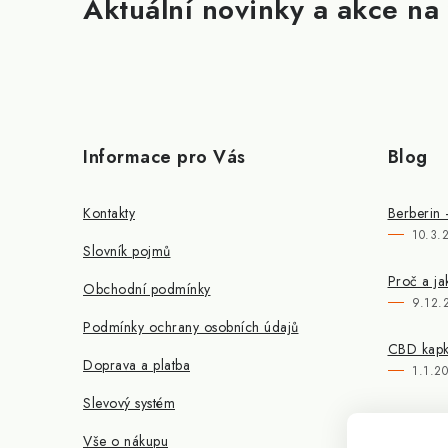
Aktuální novinky a akce na 
Informace pro Vás
Blog
Kontakty
Berberin 
10.3.
Slovník pojmů
Proč a ja
Obchodní podmínky
9.12.
Podmínky ochrany osobních údajů
CBD kapky
Doprava a platba
1.1.2
Slevový systém
Vše o nákupu