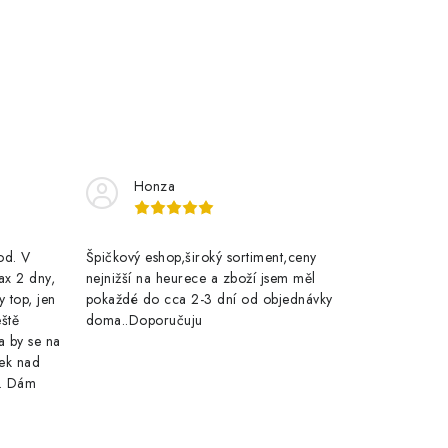
Honza
rod. V
Špičkový eshop,široký sortiment,ceny
ax 2 dny,
nejnižší na heurece a zboží jsem měl
y top, jen
pokaždé do cca 2-3 dní od objednávky
eště
doma..Doporučuju
a by se na
ek nad
e. Dám