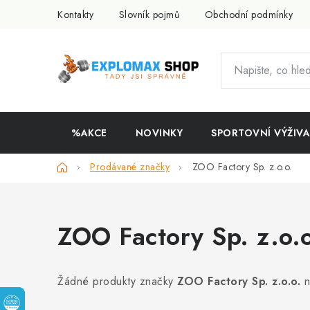
Přejít
Kontakty
Slovník pojmů
Obchodní podmínky
na
obsah
%AKCE
NOVINKY
SPORTOVNÍ VÝŽIVA
Domů
Prodávané značky
ZOO Factory Sp. z.o.o.
ZOO Factory Sp. z.o.o
Žádné produkty značky
ZOO Factory Sp. z.o.o.
n