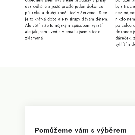
objednala jsem dva stejné produkty a přišly
Bohužel pr
dva odlišné a ještě prošlé jeden dokonce
byla troch
půl roku a druhý končil teď v červenci. Sice
nez odjed
je to krátká doba ale ty sirupy dávám dětem.
nikdo nem
Ale věřím že to nějakým způsobem vyraší
po celou 
ale jak jsem uvedla v emailu jsem s toho
dokonce j
zklamaná
dáreček, z
vyhlížím d
Z
á
p
a
t
í
Pomůžeme vám s výběrem