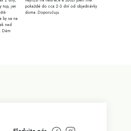
ax 2 dny,
nejnižší na heurece a zboží jsem měl
y top, jen
pokaždé do cca 2-3 dní od objednávky
eště
doma..Doporučuju
a by se na
ek nad
e. Dám