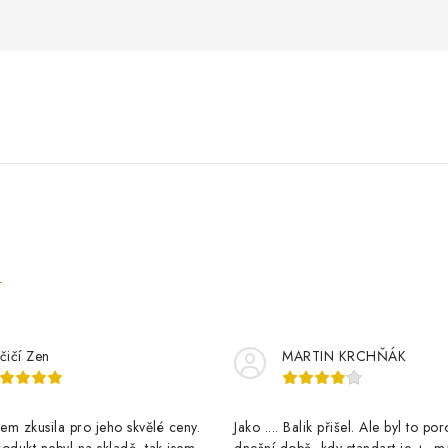
e
čičí Zen
MARTIN KRCHŇÁK
m zkusila pro jeho skvělé ceny.
Jako .... Balik přišel. Ale byl to po