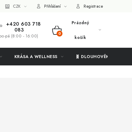
ý systém
CZK
Vše o nákupu
Přihlášení
Registrace
Prázdný
+420 603 718
083
NÁKUPNÍ
po-pá (8:00 - 16:00)
košík
KOŠÍK
KRÁSA A WELLNESS
🧬 DLOUHOVĚKOST