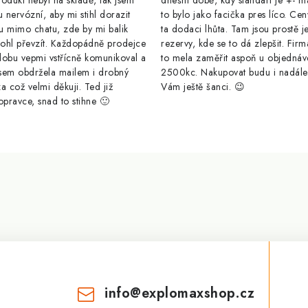
odukt nebyl na skladě, tak jsem
dnešní době, kdy standart je +- m
u nervózní, aby mi stihl dorazit
to bylo jako facička pres líco. Cen
u mimo chatu, zde by mi balik
ta dodaci lhůta. Tam jsou prostě j
ohl převzít. Každopádně prodejce
rezervy, kde se to dá zlepšit. Firm
dobu vepmi vstřícně komunikoval a
to mela zaměřit aspoň u objednáv
sem obdržela mailem i drobný
2500kc. Nakupovat budu i nadál
a což velmi děkuji. Ted již
Vám ještě šanci. 😉
opravce, snad to stihne 🙂
info
@
explomaxshop.cz