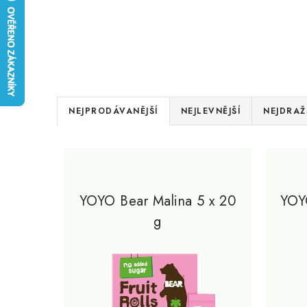
Ř
NEJPRODÁVANĚJŠÍ
NEJLEVNĚJŠÍ
NEJDRAŽ
a
V
z
ý
e
p
YOYO Bear Malina 5 x 20
YOY
n
g
i
í
s
p
p
r