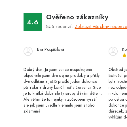
á
Ověřeno zákazníky
d
4.6
a
856
recenzí.
Zobrazit všechny recenz
c
í
Eva Pospíšilová
Ko
p
r
Dobrý den, Já jsem velice nespokojená
Obchod jse
v
objednala jsem dva stejné produkty a přišly
Bohužel pr
k
dva odlišné a ještě prošlé jeden dokonce
byla troch
půl roku a druhý končil teď v červenci. Sice
nez odjed
y
je to krátká doba ale ty sirupy dávám dětem.
nikdo nem
Ale věřím že to nějakým způsobem vyraší
po celou 
v
ale jak jsem uvedla v emailu jsem s toho
dokonce j
ý
zklamaná
dáreček, z
vyhlížím d
p