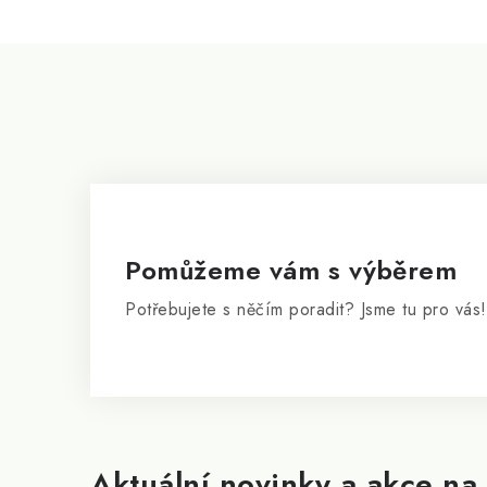
i
s
Z
u
á
p
a
t
í
Pomůžeme vám s výběrem
Potřebujete s něčím poradit? Jsme tu pro vás!
Aktuální novinky a akce na 