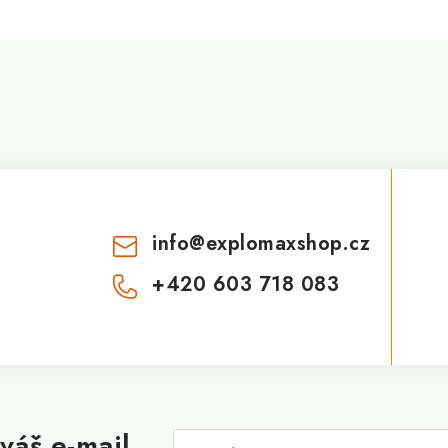
info
@
explomaxshop.cz
+420 603 718 083
váš e-mail