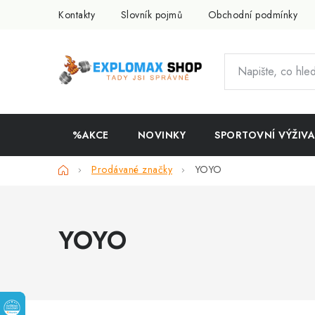
Přejít
Kontakty
Slovník pojmů
Obchodní podmínky
na
obsah
%AKCE
NOVINKY
SPORTOVNÍ VÝŽIVA
Domů
Prodávané značky
YOYO
YOYO