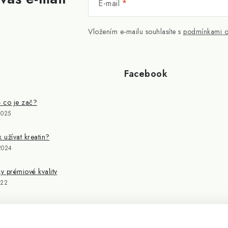
E-mail
Vložením e-mailu souhlasíte s
podmínkami o
Facebook
- co je zač?
2025
k užívat kreatin?
2024
 prémiové kvality
022