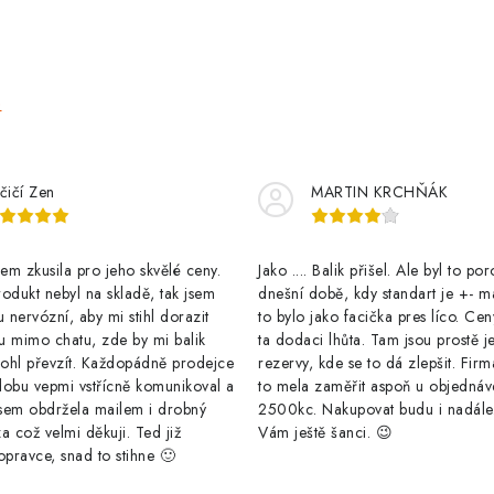
e
čičí Zen
MARTIN KRCHŇÁK
m zkusila pro jeho skvělé ceny.
Jako .... Balik přišel. Ale byl to po
odukt nebyl na skladě, tak jsem
dnešní době, kdy standart je +- m
u nervózní, aby mi stihl dorazit
to bylo jako facička pres líco. Cen
u mimo chatu, zde by mi balik
ta dodaci lhůta. Tam jsou prostě j
ohl převzít. Každopádně prodejce
rezervy, kde se to dá zlepšit. Firm
dobu vepmi vstřícně komunikoval a
to mela zaměřit aspoň u objednáv
sem obdržela mailem i drobný
2500kc. Nakupovat budu i nadál
a což velmi děkuji. Ted již
Vám ještě šanci. 😉
opravce, snad to stihne 🙂