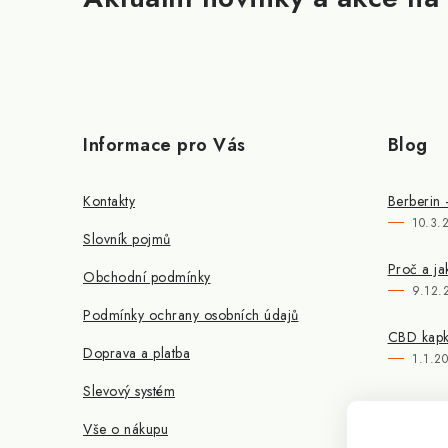
Informace pro Vás
Blog
Kontakty
Berberin 
10.3.
Slovník pojmů
Proč a ja
Obchodní podmínky
9.12.
Podmínky ochrany osobních údajů
CBD kapky
Doprava a platba
1.1.2
Slevový systém
Vše o nákupu