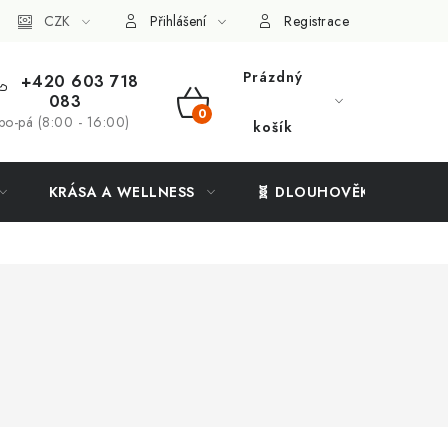
ý systém
CZK
Vše o nákupu
Přihlášení
Registrace
Prázdný
+420 603 718
083
NÁKUPNÍ
po-pá (8:00 - 16:00)
košík
KOŠÍK
KRÁSA A WELLNESS
🧬 DLOUHOVĚKOST