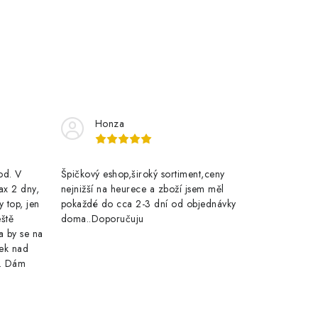
Honza
rod. V
Špičkový eshop,široký sortiment,ceny
ax 2 dny,
nejnižší na heurece a zboží jsem měl
y top, jen
pokaždé do cca 2-3 dní od objednávky
eště
doma..Doporučuju
a by se na
ek nad
e. Dám