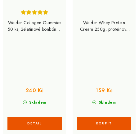
Weider Collagen Gummies
Weider Whey Protein
50 ks, želatinové bonbóny s
Cream 250g, proteinový
kolagenem a vitamínem C,
krém
Ananas
240 Kč
159 Kč
Skladem
Skladem