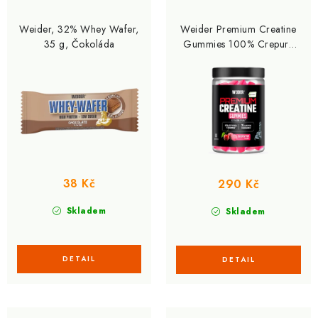
r
p
o
r
Weider, 32% Whey Wafer,
Weider Premium Creatine
d
o
35 g, Čokoláda
Gummies 100% Crepure
60 cps, želatinové bonbóny
u
d
s kreatinem, Třešeň
k
u
t
k
ů
t
ů
38 Kč
290 Kč
Skladem
Skladem