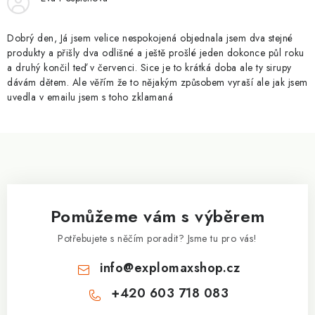
ý
p
Dobrý den, Já jsem velice nespokojená objednala jsem dva stejné
i
produkty a přišly dva odlišné a ještě prošlé jeden dokonce půl roku
a druhý končil teď v červenci. Sice je to krátká doba ale ty sirupy
s
dávám dětem. Ale věřím že to nějakým způsobem vyraší ale jak jsem
u
uvedla v emailu jsem s toho zklamaná
Z
á
p
a
Pomůžeme vám s výběrem
t
í
Potřebujete s něčím poradit? Jsme tu pro vás!
info
@
explomaxshop.cz
+420 603 718 083