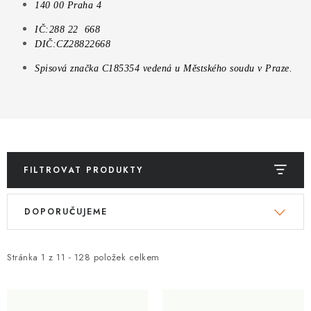
ZNAČKY
140 00 Praha 4
IČ:
288 22 668
Kontakty
Slovník pojmů
Obchodní podmínky
DIČ:
CZ28822668
Podmínky ochrany osobních údajů
Doprava a platba
Spisová značka C185354 vedená u Městského soudu v Praze.
Slevový systém
Vše o nákupu
FILTROVAT PRODUKTY
V
Ř
DOPORUČUJEME
ý
a
p
z
i
e
Stránka
1
z
11
-
128
položek celkem
s
n
p
í