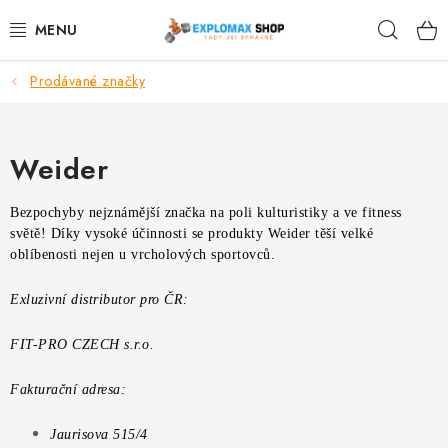
Přejít
Hleda
na
obsah
Prodávané značky
%AKCE
NOVINKY
Weider
SPORTOVNÍ VÝŽIVA
Bezpochyby nejznámější značka na poli kulturistiky a ve fitness
světě! Díky vysoké účinnosti se produkty Weider těší velké
ZDRAVÉ POTRAVINY
oblíbenosti nejen u vrcholových sportovců.
SPORTOVNÍ VYBAVENÍ
Exluzivní distributor pro ČR:
KRÁSA A WELLNESS
FIT-PRO CZECH s.r.o.
Fakturační adresa:
🧬 DLOUHOVĚKOST
Jaurisova 515/4