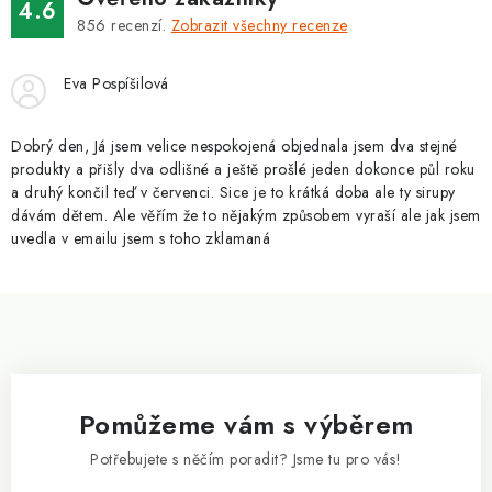
v
4.6
á
k
856
recenzí.
Zobrazit všechny recenze
n
y
í
v
Eva Pospíšilová
ý
p
Dobrý den, Já jsem velice nespokojená objednala jsem dva stejné
i
produkty a přišly dva odlišné a ještě prošlé jeden dokonce půl roku
a druhý končil teď v červenci. Sice je to krátká doba ale ty sirupy
s
dávám dětem. Ale věřím že to nějakým způsobem vyraší ale jak jsem
u
uvedla v emailu jsem s toho zklamaná
Z
á
p
a
Pomůžeme vám s výběrem
t
í
Potřebujete s něčím poradit? Jsme tu pro vás!