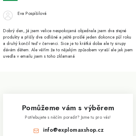
ZNAČKY
Eva Pospíšilová
Kontakty
Slovník pojmů
Obchodní podmínky
Podmínky ochrany osobních údajů
Doprava a platba
Dobrý den, Já jsem velice nespokojená objednala jsem dva stejné
Slevový systém
Vše o nákupu
produkty a přišly dva odlišné a ještě prošlé jeden dokonce půl roku
a druhý končil teď v červenci. Sice je to krátká doba ale ty sirupy
dávám dětem. Ale věřím že to nějakým způsobem vyraší ale jak jsem
uvedla v emailu jsem s toho zklamaná
Z
á
p
a
Pomůžeme vám s výběrem
t
í
Potřebujete s něčím poradit? Jsme tu pro vás!
info
@
explomaxshop.cz