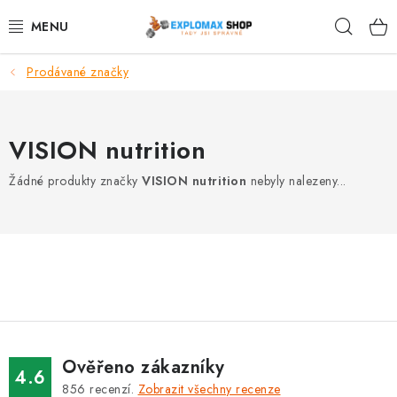
Přejít
Hleda
na
obsah
Prodávané značky
%AKCE
NOVINKY
VISION nutrition
SPORTOVNÍ VÝŽIVA
Žádné produkty značky
VISION nutrition
nebyly nalezeny...
ZDRAVÉ POTRAVINY
SPORTOVNÍ VYBAVENÍ
KRÁSA A WELLNESS
🧬 DLOUHOVĚKOST
Ověřeno zákazníky
4.6
856
recenzí.
Zobrazit všechny recenze