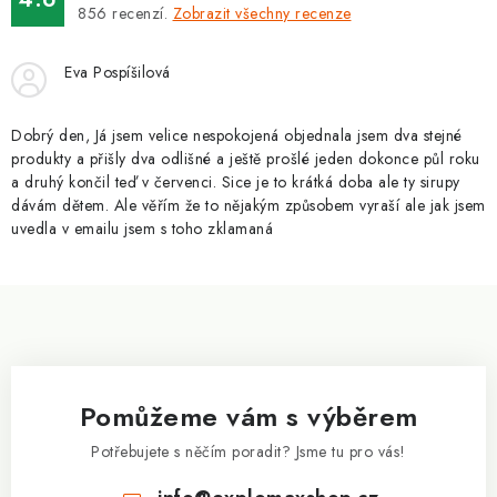
ZNAČKY
856
recenzí.
Zobrazit všechny recenze
Kontakty
Slovník pojmů
Obchodní podmínky
Eva Pospíšilová
Podmínky ochrany osobních údajů
Doprava a platba
Slevový systém
Vše o nákupu
Dobrý den, Já jsem velice nespokojená objednala jsem dva stejné
produkty a přišly dva odlišné a ještě prošlé jeden dokonce půl roku
a druhý končil teď v červenci. Sice je to krátká doba ale ty sirupy
dávám dětem. Ale věřím že to nějakým způsobem vyraší ale jak jsem
uvedla v emailu jsem s toho zklamaná
Z
á
p
a
Pomůžeme vám s výběrem
t
í
Potřebujete s něčím poradit? Jsme tu pro vás!