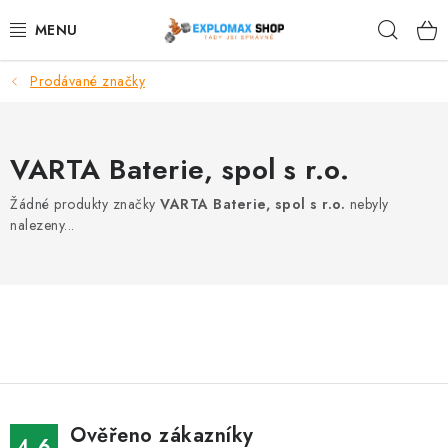
Přejít
Hleda
na
obsah
Prodávané značky
%AKCE
NOVINKY
VARTA Baterie, spol s r.o.
SPORTOVNÍ VÝŽIVA
Žádné produkty značky
VARTA Baterie, spol s r.o.
nebyly
nalezeny...
ZDRAVÉ POTRAVINY
SPORTOVNÍ VYBAVENÍ
KRÁSA A WELLNESS
🧬 DLOUHOVĚKOST
Ověřeno zákazníky
4.6