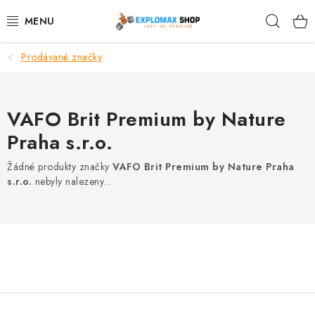
Přejít
Hleda
na
obsah
Prodávané značky
%AKCE
NOVINKY
VAFO Brit Premium by Nature
SPORTOVNÍ VÝŽIVA
Praha s.r.o.
Žádné produkty značky
VAFO Brit Premium by Nature Praha
ZDRAVÉ POTRAVINY
s.r.o.
nebyly nalezeny...
SPORTOVNÍ VYBAVENÍ
KRÁSA A WELLNESS
🧬 DLOUHOVĚKOST