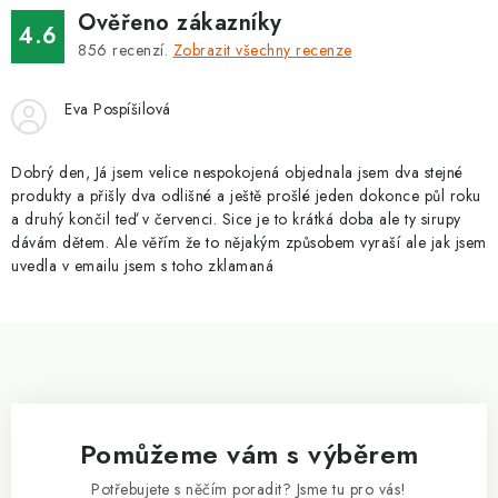
ZNAČKY
Ověřeno zákazníky
4.6
856
recenzí.
Zobrazit všechny recenze
Kontakty
Slovník pojmů
Obchodní podmínky
Podmínky ochrany osobních údajů
Doprava a platba
Eva Pospíšilová
Slevový systém
Vše o nákupu
Dobrý den, Já jsem velice nespokojená objednala jsem dva stejné
produkty a přišly dva odlišné a ještě prošlé jeden dokonce půl roku
a druhý končil teď v červenci. Sice je to krátká doba ale ty sirupy
dávám dětem. Ale věřím že to nějakým způsobem vyraší ale jak jsem
uvedla v emailu jsem s toho zklamaná
Z
á
p
a
Pomůžeme vám s výběrem
t
í
Potřebujete s něčím poradit? Jsme tu pro vás!