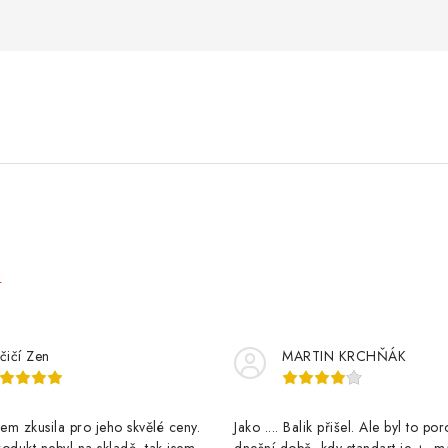
e
čičí Zen
MARTIN KRCHŇÁK
m zkusila pro jeho skvělé ceny.
Jako .... Balik přišel. Ale byl to po