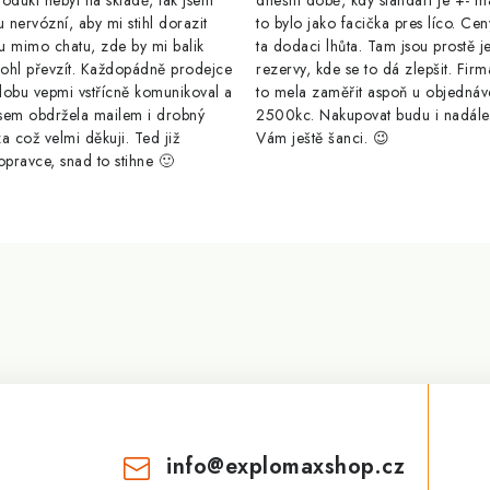
odukt nebyl na skladě, tak jsem
dnešní době, kdy standart je +- m
u nervózní, aby mi stihl dorazit
to bylo jako facička pres líco. Cen
u mimo chatu, zde by mi balik
ta dodaci lhůta. Tam jsou prostě j
ohl převzít. Každopádně prodejce
rezervy, kde se to dá zlepšit. Firm
dobu vepmi vstřícně komunikoval a
to mela zaměřit aspoň u objednáv
sem obdržela mailem i drobný
2500kc. Nakupovat budu i nadál
a což velmi děkuji. Ted již
Vám ještě šanci. 😉
opravce, snad to stihne 🙂
info
@
explomaxshop.cz