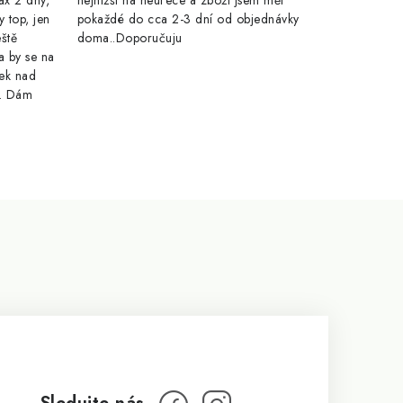
ax 2 dny,
nejnižší na heurece a zboží jsem měl
y top, jen
pokaždé do cca 2-3 dní od objednávky
eště
doma..Doporučuju
a by se na
ek nad
e. Dám