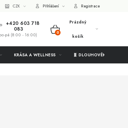
ý systém
CZK
Vše o nákupu
Přihlášení
Registrace
Prázdný
+420 603 718
083
NÁKUPNÍ
po-pá (8:00 - 16:00)
košík
KOŠÍK
KRÁSA A WELLNESS
🧬 DLOUHOVĚKOST