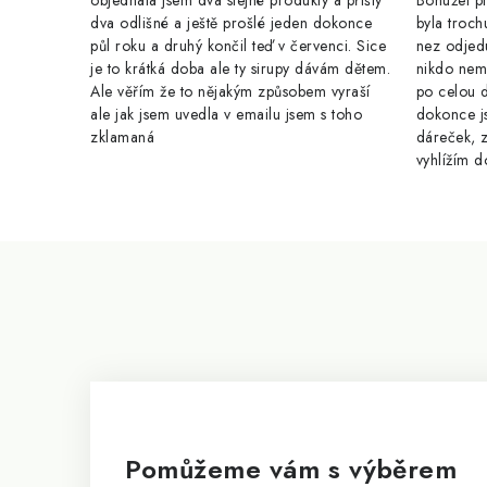
objednala jsem dva stejné produkty a přišly
Bohužel pr
dva odlišné a ještě prošlé jeden dokonce
byla troch
půl roku a druhý končil teď v červenci. Sice
nez odjed
je to krátká doba ale ty sirupy dávám dětem.
nikdo nem
Ale věřím že to nějakým způsobem vyraší
po celou 
ale jak jsem uvedla v emailu jsem s toho
dokonce j
zklamaná
dáreček, z
vyhlížím d
Z
á
p
a
t
í
Pomůžeme vám s výběrem