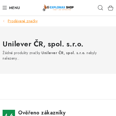
Přejít
Hleda
na
obsah
Prodávané značky
%AKCE
NOVINKY
Unilever ČR, spol. s.r.o.
SPORTOVNÍ VÝŽIVA
Žádné produkty značky
Unilever ČR, spol. s.r.o.
nebyly
nalezeny...
ZDRAVÉ POTRAVINY
SPORTOVNÍ VYBAVENÍ
KRÁSA A WELLNESS
🧬 DLOUHOVĚKOST
Ověřeno zákazníky
4.6