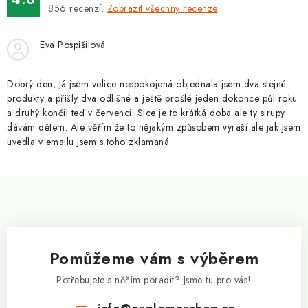
ZNAČKY
856
recenzí.
Zobrazit všechny recenze
Kontakty
Slovník pojmů
Obchodní podmínky
Eva Pospíšilová
Podmínky ochrany osobních údajů
Doprava a platba
Slevový systém
Vše o nákupu
Dobrý den, Já jsem velice nespokojená objednala jsem dva stejné
produkty a přišly dva odlišné a ještě prošlé jeden dokonce půl roku
a druhý končil teď v červenci. Sice je to krátká doba ale ty sirupy
dávám dětem. Ale věřím že to nějakým způsobem vyraší ale jak jsem
uvedla v emailu jsem s toho zklamaná
Z
á
p
a
Pomůžeme vám s výběrem
t
í
Potřebujete s něčím poradit? Jsme tu pro vás!