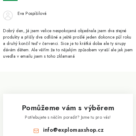
ZNAČKY
Eva Pospíšilová
Kontakty
Slovník pojmů
Obchodní podmínky
Podmínky ochrany osobních údajů
Doprava a platba
Dobrý den, Já jsem velice nespokojená objednala jsem dva stejné
Slevový systém
Vše o nákupu
produkty a přišly dva odlišné a ještě prošlé jeden dokonce půl roku
a druhý končil teď v červenci. Sice je to krátká doba ale ty sirupy
dávám dětem. Ale věřím že to nějakým způsobem vyraší ale jak jsem
uvedla v emailu jsem s toho zklamaná
Z
á
p
a
Pomůžeme vám s výběrem
t
í
Potřebujete s něčím poradit? Jsme tu pro vás!
info
@
explomaxshop.cz