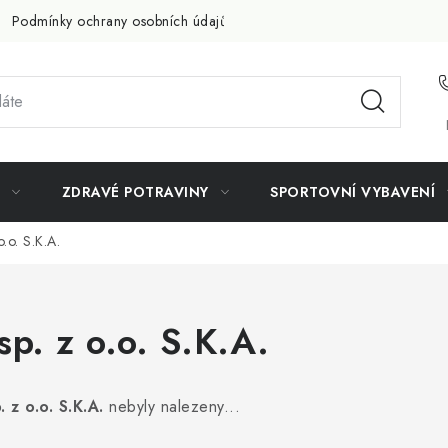
Podmínky ochrany osobních údajů
Doprava a platba
Slevov
ZDRAVÉ POTRAVINY
SPORTOVNÍ VYBAVENÍ
o.o. S.K.A.
sp. z o.o. S.K.A.
 z o.o. S.K.A.
nebyly nalezeny...