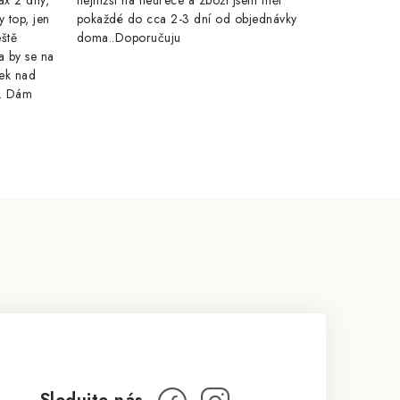
ax 2 dny,
nejnižší na heurece a zboží jsem měl
y top, jen
pokaždé do cca 2-3 dní od objednávky
eště
doma..Doporučuju
a by se na
ek nad
e. Dám