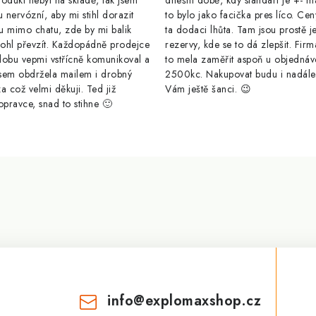
odukt nebyl na skladě, tak jsem
dnešní době, kdy standart je +- m
u nervózní, aby mi stihl dorazit
to bylo jako facička pres líco. Cen
u mimo chatu, zde by mi balik
ta dodaci lhůta. Tam jsou prostě j
ohl převzít. Každopádně prodejce
rezervy, kde se to dá zlepšit. Firm
dobu vepmi vstřícně komunikoval a
to mela zaměřit aspoň u objednáv
sem obdržela mailem i drobný
2500kc. Nakupovat budu i nadál
a což velmi děkuji. Ted již
Vám ještě šanci. 😉
opravce, snad to stihne 🙂
info
@
explomaxshop.cz