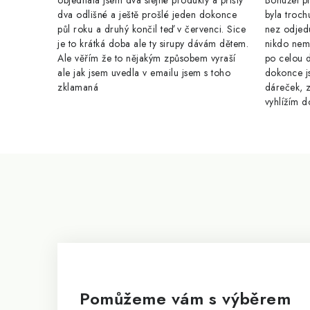
objednala jsem dva stejné produkty a přišly
Bohužel pr
dva odlišné a ještě prošlé jeden dokonce
byla troch
půl roku a druhý končil teď v červenci. Sice
nez odjed
je to krátká doba ale ty sirupy dávám dětem.
nikdo nem
Ale věřím že to nějakým způsobem vyraší
po celou 
ale jak jsem uvedla v emailu jsem s toho
dokonce j
zklamaná
dáreček, z
vyhlížím d
Z
á
p
a
t
í
Pomůžeme vám s výběrem