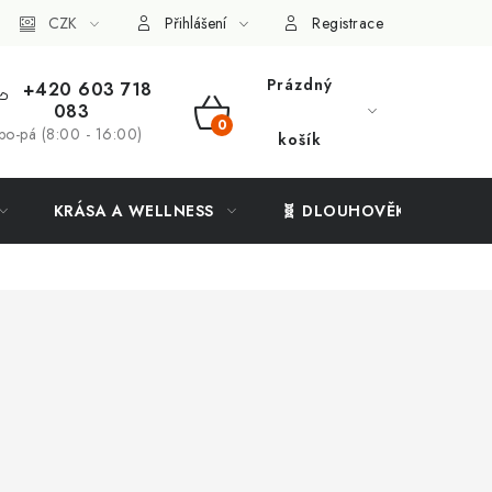
ý systém
CZK
Vše o nákupu
Přihlášení
Registrace
Prázdný
+420 603 718
083
NÁKUPNÍ
po-pá (8:00 - 16:00)
košík
KOŠÍK
KRÁSA A WELLNESS
🧬 DLOUHOVĚKOST