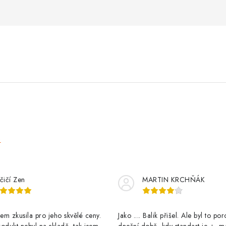
e
čičí Zen
MARTIN KRCHŇÁK
m zkusila pro jeho skvělé ceny.
Jako .... Balik přišel. Ale byl to po