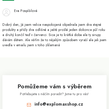
ZNAČKY
Eva Pospíšilová
Kontakty
Slovník pojmů
Obchodní podmínky
Podmínky ochrany osobních údajů
Doprava a platba
Dobrý den, Já jsem velice nespokojená objednala jsem dva stejné
Slevový systém
Vše o nákupu
produkty a přišly dva odlišné a ještě prošlé jeden dokonce půl roku
a druhý končil teď v červenci. Sice je to krátká doba ale ty sirupy
dávám dětem. Ale věřím že to nějakým způsobem vyraší ale jak jsem
uvedla v emailu jsem s toho zklamaná
Z
á
p
a
Pomůžeme vám s výběrem
t
í
Potřebujete s něčím poradit? Jsme tu pro vás!
info
@
explomaxshop.cz