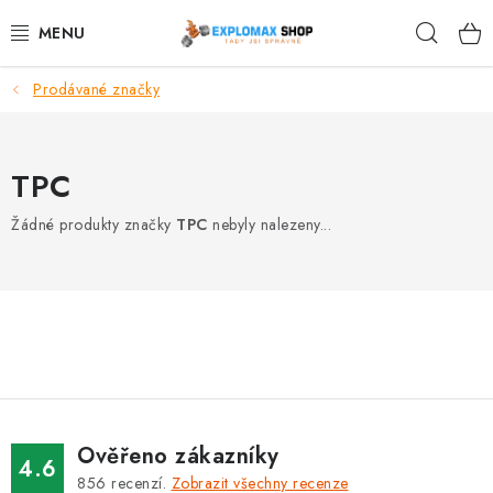
Přejít
Hleda
na
obsah
Prodávané značky
%AKCE
NOVINKY
TPC
SPORTOVNÍ VÝŽIVA
Žádné produkty značky
TPC
nebyly nalezeny...
ZDRAVÉ POTRAVINY
SPORTOVNÍ VYBAVENÍ
KRÁSA A WELLNESS
🧬 DLOUHOVĚKOST
Ověřeno zákazníky
4.6
856
recenzí.
Zobrazit všechny recenze