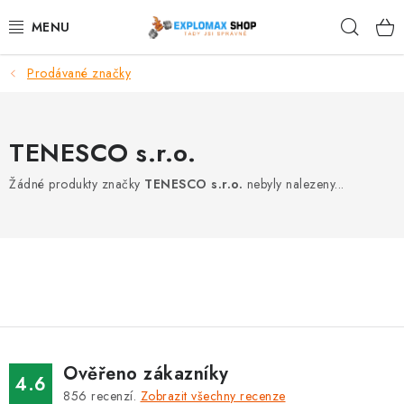
Přejít
Hleda
na
obsah
Prodávané značky
%AKCE
NOVINKY
TENESCO s.r.o.
SPORTOVNÍ VÝŽIVA
Žádné produkty značky
TENESCO s.r.o.
nebyly nalezeny...
ZDRAVÉ POTRAVINY
SPORTOVNÍ VYBAVENÍ
KRÁSA A WELLNESS
🧬 DLOUHOVĚKOST
Ověřeno zákazníky
4.6
856
recenzí.
Zobrazit všechny recenze