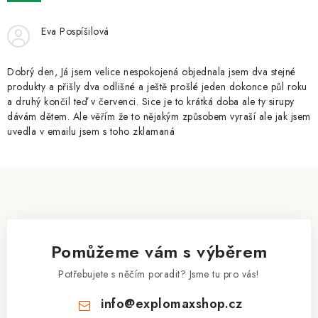
ZNAČKY
Eva Pospíšilová
Kontakty
Slovník pojmů
Obchodní podmínky
Podmínky ochrany osobních údajů
Doprava a platba
Dobrý den, Já jsem velice nespokojená objednala jsem dva stejné
Slevový systém
Vše o nákupu
produkty a přišly dva odlišné a ještě prošlé jeden dokonce půl roku
a druhý končil teď v červenci. Sice je to krátká doba ale ty sirupy
dávám dětem. Ale věřím že to nějakým způsobem vyraší ale jak jsem
uvedla v emailu jsem s toho zklamaná
Z
á
p
a
Pomůžeme vám s výběrem
t
í
Potřebujete s něčím poradit? Jsme tu pro vás!
info
@
explomaxshop.cz