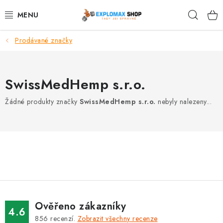
Přejít
Hleda
na
obsah
Prodávané značky
%AKCE
NOVINKY
SwissMedHemp s.r.o.
SPORTOVNÍ VÝŽIVA
Žádné produkty značky
SwissMedHemp s.r.o.
nebyly nalezeny...
ZDRAVÉ POTRAVINY
SPORTOVNÍ VYBAVENÍ
KRÁSA A WELLNESS
🧬 DLOUHOVĚKOST
Ověřeno zákazníky
4.6
856
recenzí.
Zobrazit všechny recenze