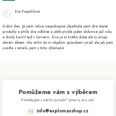
ZNAČKY
Eva Pospíšilová
Kontakty
Slovník pojmů
Obchodní podmínky
Podmínky ochrany osobních údajů
Doprava a platba
Dobrý den, Já jsem velice nespokojená objednala jsem dva stejné
Slevový systém
Vše o nákupu
produkty a přišly dva odlišné a ještě prošlé jeden dokonce půl roku
a druhý končil teď v červenci. Sice je to krátká doba ale ty sirupy
dávám dětem. Ale věřím že to nějakým způsobem vyraší ale jak jsem
uvedla v emailu jsem s toho zklamaná
Z
á
p
a
Pomůžeme vám s výběrem
t
í
Potřebujete s něčím poradit? Jsme tu pro vás!
info
@
explomaxshop.cz