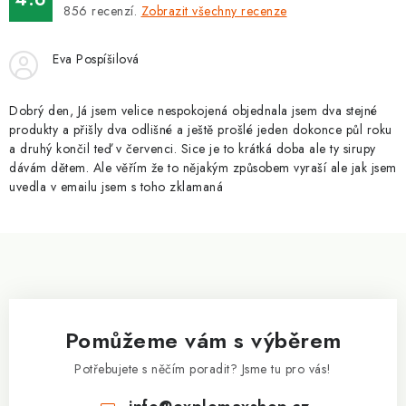
ZNAČKY
856
recenzí.
Zobrazit všechny recenze
Kontakty
Slovník pojmů
Obchodní podmínky
Eva Pospíšilová
Podmínky ochrany osobních údajů
Doprava a platba
Slevový systém
Vše o nákupu
Dobrý den, Já jsem velice nespokojená objednala jsem dva stejné
produkty a přišly dva odlišné a ještě prošlé jeden dokonce půl roku
a druhý končil teď v červenci. Sice je to krátká doba ale ty sirupy
dávám dětem. Ale věřím že to nějakým způsobem vyraší ale jak jsem
uvedla v emailu jsem s toho zklamaná
Z
á
p
a
Pomůžeme vám s výběrem
t
í
Potřebujete s něčím poradit? Jsme tu pro vás!