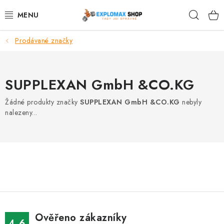
Přejít
Hleda
na
obsah
Prodávané značky
%AKCE
NOVINKY
SUPPLEXAN GmbH &CO.KG
SPORTOVNÍ VÝŽIVA
Žádné produkty značky
SUPPLEXAN GmbH &CO.KG
nebyly
nalezeny...
ZDRAVÉ POTRAVINY
SPORTOVNÍ VYBAVENÍ
KRÁSA A WELLNESS
🧬 DLOUHOVĚKOST
Ověřeno zákazníky
4.6