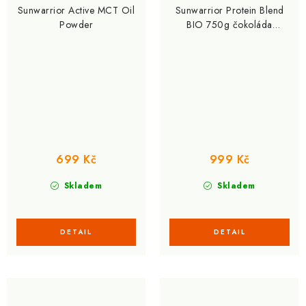
Sunwarrior Active MCT Oil
Sunwarrior Protein Blend
Powder
BIO 750g čokoláda
arašídové máslo (Hrachový
a konopný protein)
699 Kč
999 Kč
Skladem
Skladem