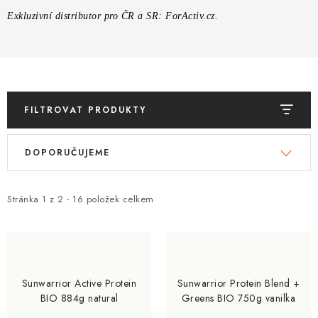
ZNAČKY
Exkluzivní distributor pro ČR a SR: ForActiv.cz.
Kontakty
Slovník pojmů
Obchodní podmínky
Podmínky ochrany osobních údajů
Doprava a platba
Slevový systém
Vše o nákupu
FILTROVAT PRODUKTY
V
Ř
DOPORUČUJEME
ý
a
p
z
i
e
Stránka
1
z
2
-
16
položek celkem
s
n
p
í
r
p
o
r
Sunwarrior Active Protein
Sunwarrior Protein Blend +
d
o
BIO 884g natural
Greens BIO 750g vanilka