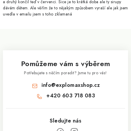
a druhý končil teď v červenci. Sice je to krátká doba ale ty sirupy
s
dávám dětem. Ale věřím že to nějakým způsobem vyraší ale jak jsem
u
uvedla v emailu jsem s toho zklamaná
Z
á
p
a
Pomůžeme vám s výběrem
t
í
Potřebujete s něčím poradit? Jsme tu pro vás!
info
@
explomaxshop.cz
+420 603 718 083