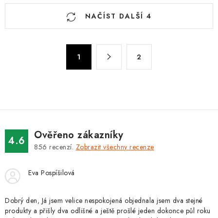
O
NAČÍST DALŠÍ 4
v
l
á
S
d
1
2
t
a
r
c
á
n
í
k
p
o
r
v
v
Ověřeno zákazníky
4.6
á
k
856
recenzí.
Zobrazit všechny recenze
n
y
í
v
Eva Pospíšilová
ý
p
Dobrý den, Já jsem velice nespokojená objednala jsem dva stejné
i
produkty a přišly dva odlišné a ještě prošlé jeden dokonce půl roku