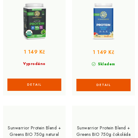
u
d
k
u
t
k
ů
t
ů
1 149 Kč
1 149 Kč
Vyprodáno
Skladem
Sunwarrior Protein Blend +
Sunwarrior Protein Blend +
Greens BIO 750g natural
Greens BIO 750g čokoláda