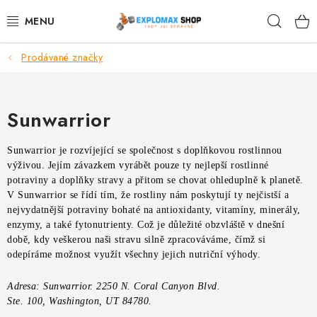
Přejít
Hleda
na
obsah
Prodávané značky
%AKCE
NOVINKY
Sunwarrior
SPORTOVNÍ VÝŽIVA
Sunwarrior je rozvíjející se společnost s doplňkovou rostlinnou
výživou. Jejím závazkem vyrábět pouze ty nejlepší rostlinné
ZDRAVÉ POTRAVINY
potraviny a doplňky stravy a přitom se chovat ohleduplně k planetě.
V Sunwarrior se řídí tím, že rostliny nám poskytují ty nejčistší a
SPORTOVNÍ VYBAVENÍ
nejvydatnější potraviny bohaté na antioxidanty, vitamíny, minerály,
enzymy, a také fytonutrienty. Což je důležité obzvláště v dnešní
době, kdy veškerou naši stravu silně zpracováváme, čímž si
KRÁSA A WELLNESS
odepíráme možnost využít všechny jejich nutriční výhody.
🧬 DLOUHOVĚKOST
Adresa: Sunwarrior. 2250 N. Coral Canyon Blvd.
Ste. 100, Washington, UT 84780.