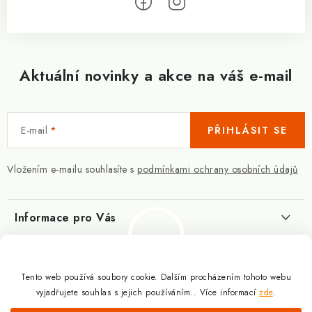
Aktuální novinky a akce na váš e-mail
E-mail
PŘIHLÁSIT SE
Vložením e-mailu souhlasíte s
podmínkami ochrany osobních údajů
Informace pro Vás
Kontakty
Blog
Slovník pojmů
Tento web používá soubory cookie. Dalším procházením tohoto webu
Berberin - co je zač?
Facebook
vyjadřujete souhlas s jejich používáním.. Více informací
zde
.
10.3.2025
Obchodní podmínky