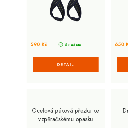
r
o
o
d
d
u
u
k
k
t
590 Kč
650 
Skladem
t
ů
ů
Ocelová páková přezka ke
Dr
vzpěračskému opasku