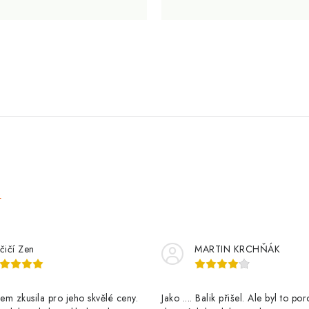
e
čičí Zen
MARTIN KRCHŇÁK
m zkusila pro jeho skvělé ceny.
Jako .... Balik přišel. Ale byl to po