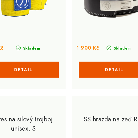
Kč
1 900 Kč
Skladem
Skladem
es na silový trojboj
SS hrazda na zeď R
unisex, S