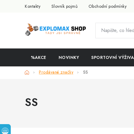
Přejít
Kontakty
Slovník pojmů
Obchodní podmínky
na
obsah
%AKCE
NOVINKY
SPORTOVNÍ VÝŽIVA
Domů
Prodávané značky
SS
SS