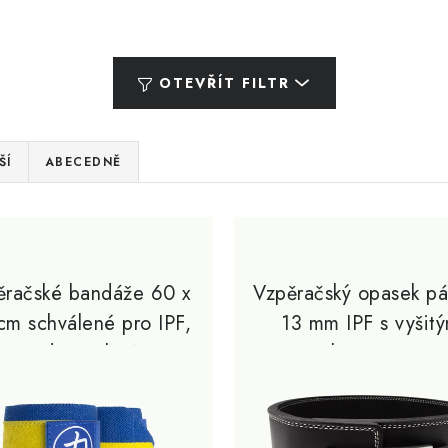
OTEVŘÍT FILTR
ŠÍ
ABECEDNĚ
ěračské bandáže 60 x
Vzpěračský opasek p
cm schválené pro IPF,
13 mm IPF s vyšit
modro / žlutá
logem, S