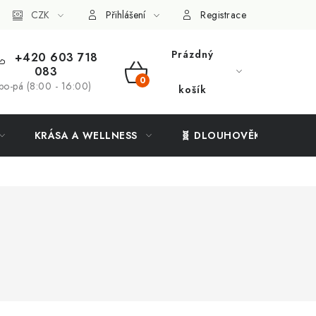
ý systém
CZK
Vše o nákupu
Přihlášení
Registrace
Prázdný
+420 603 718
083
NÁKUPNÍ
po-pá (8:00 - 16:00)
košík
KOŠÍK
KRÁSA A WELLNESS
🧬 DLOUHOVĚKOST