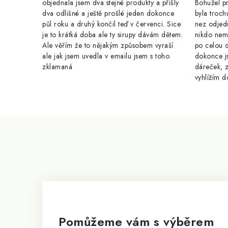
v
objednala jsem dva stejné produkty a přišly
Bohužel pr
k
dva odlišné a ještě prošlé jeden dokonce
byla troch
půl roku a druhý končil teď v červenci. Sice
nez odjed
y
je to krátká doba ale ty sirupy dávám dětem.
nikdo nem
Ale věřím že to nějakým způsobem vyraší
po celou 
v
ale jak jsem uvedla v emailu jsem s toho
dokonce j
ý
zklamaná
dáreček, z
vyhlížím d
p
i
s
Z
u
á
p
a
t
í
Pomůžeme vám s výběrem