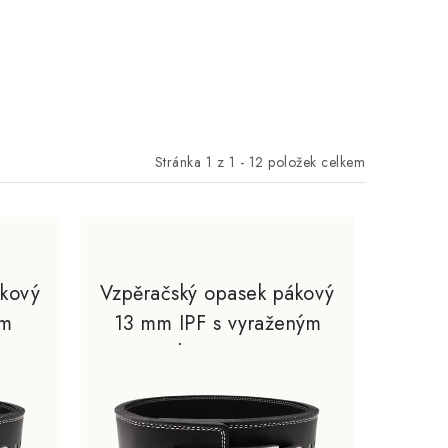
Stránka
1
z
1
-
12
položek celkem
ákový
Vzpěračský opasek pákový
ým
13 mm IPF s vyraženým
logem, L