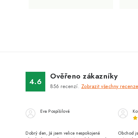
O
v
l
á
Ověřeno zákazníky
d
4.6
a
856
recenzí.
Zobrazit všechny recenz
c
í
Eva Pospíšilová
Ko
p
r
Dobrý den, Já jsem velice nespokojená
Obchod jse