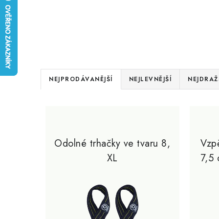
Ř
NEJPRODÁVANĚJŠÍ
NEJLEVNĚJŠÍ
NEJDRAŽ
a
V
z
ý
e
p
Odolné trhačky ve tvaru 8,
Vzp
n
XL
7,5 
i
í
s
p
p
r