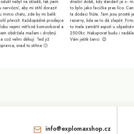
odukt nebyl na skladě, tak jsem
dnešní době, kdy standart je +- m
u nervózní, aby mi stihl dorazit
to bylo jako facička pres líco. Cen
u mimo chatu, zde by mi balik
ta dodaci lhůta. Tam jsou prostě j
ohl převzít. Každopádně prodejce
rezervy, kde se to dá zlepšit. Firm
dobu vepmi vstřícně komunikoval a
to mela zaměřit aspoň u objednáv
sem obdržela mailem i drobný
2500kc. Nakupovat budu i nadál
a což velmi děkuji. Ted již
Vám ještě šanci. 😉
opravce, snad to stihne 🙂
info
@
explomaxshop.cz