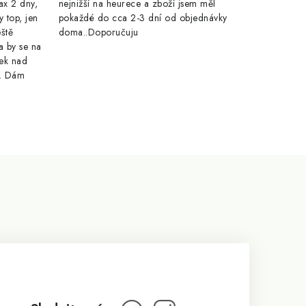
ax 2 dny,
nejnižší na heurece a zboží jsem měl
y top, jen
pokaždé do cca 2-3 dní od objednávky
eště
doma..Doporučuju
a by se na
ek nad
e. Dám