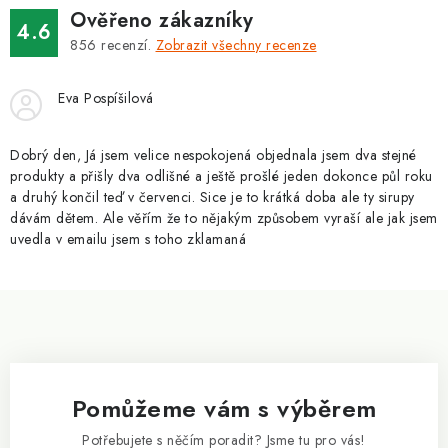
ZNAČKY
Ověřeno zákazníky
4.6
856
recenzí.
Zobrazit všechny recenze
Kontakty
Slovník pojmů
Obchodní podmínky
Podmínky ochrany osobních údajů
Doprava a platba
Eva Pospíšilová
Slevový systém
Vše o nákupu
Dobrý den, Já jsem velice nespokojená objednala jsem dva stejné
produkty a přišly dva odlišné a ještě prošlé jeden dokonce půl roku
a druhý končil teď v červenci. Sice je to krátká doba ale ty sirupy
dávám dětem. Ale věřím že to nějakým způsobem vyraší ale jak jsem
uvedla v emailu jsem s toho zklamaná
Z
á
p
a
Pomůžeme vám s výběrem
t
í
Potřebujete s něčím poradit? Jsme tu pro vás!