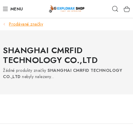
Přejít
Hleda
na
obsah
Prodávané značky
%AKCE
NOVINKY
SHANGHAI CMRFID
SPORTOVNÍ VÝŽIVA
TECHNOLOGY CO.,LTD
Žádné produkty značky
SHANGHAI CMRFID TECHNOLOGY
ZDRAVÉ POTRAVINY
CO.,LTD
nebyly nalezeny...
SPORTOVNÍ VYBAVENÍ
KRÁSA A WELLNESS
🧬 DLOUHOVĚKOST