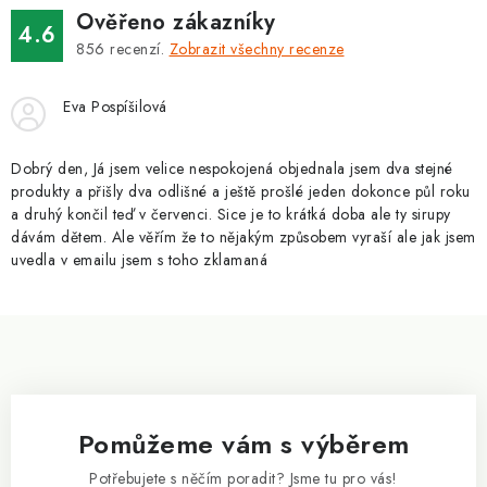
ZNAČKY
Ověřeno zákazníky
4.6
856
recenzí.
Zobrazit všechny recenze
Kontakty
Slovník pojmů
Obchodní podmínky
Podmínky ochrany osobních údajů
Doprava a platba
Eva Pospíšilová
Slevový systém
Vše o nákupu
Dobrý den, Já jsem velice nespokojená objednala jsem dva stejné
produkty a přišly dva odlišné a ještě prošlé jeden dokonce půl roku
a druhý končil teď v červenci. Sice je to krátká doba ale ty sirupy
dávám dětem. Ale věřím že to nějakým způsobem vyraší ale jak jsem
uvedla v emailu jsem s toho zklamaná
Z
á
p
a
Pomůžeme vám s výběrem
t
í
Potřebujete s něčím poradit? Jsme tu pro vás!