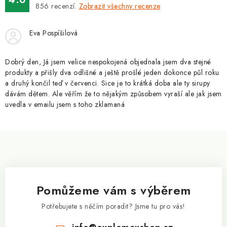
ZNAČKY
856
recenzí.
Zobrazit všechny recenze
Kontakty
Slovník pojmů
Obchodní podmínky
Eva Pospíšilová
Podmínky ochrany osobních údajů
Doprava a platba
Slevový systém
Vše o nákupu
Dobrý den, Já jsem velice nespokojená objednala jsem dva stejné
produkty a přišly dva odlišné a ještě prošlé jeden dokonce půl roku
a druhý končil teď v červenci. Sice je to krátká doba ale ty sirupy
dávám dětem. Ale věřím že to nějakým způsobem vyraší ale jak jsem
uvedla v emailu jsem s toho zklamaná
Z
á
p
a
Pomůžeme vám s výběrem
t
í
Potřebujete s něčím poradit? Jsme tu pro vás!