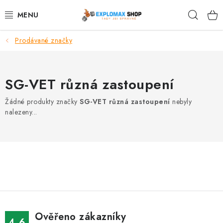
Přejít
Hleda
na
obsah
Prodávané značky
%AKCE
NOVINKY
SG-VET různá zastoupení
SPORTOVNÍ VÝŽIVA
Žádné produkty značky
SG-VET různá zastoupení
nebyly
nalezeny...
ZDRAVÉ POTRAVINY
SPORTOVNÍ VYBAVENÍ
KRÁSA A WELLNESS
🧬 DLOUHOVĚKOST
Ověřeno zákazníky
4.6