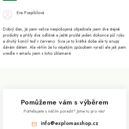
ZNAČKY
Eva Pospíšilová
Kontakty
Slovník pojmů
Obchodní podmínky
Podmínky ochrany osobních údajů
Doprava a platba
Dobrý den, Já jsem velice nespokojená objednala jsem dva stejné
Slevový systém
Vše o nákupu
produkty a přišly dva odlišné a ještě prošlé jeden dokonce půl roku
a druhý končil teď v červenci. Sice je to krátká doba ale ty sirupy
dávám dětem. Ale věřím že to nějakým způsobem vyraší ale jak jsem
uvedla v emailu jsem s toho zklamaná
Z
á
p
a
Pomůžeme vám s výběrem
t
í
Potřebujete s něčím poradit? Jsme tu pro vás!
info
@
explomaxshop.cz