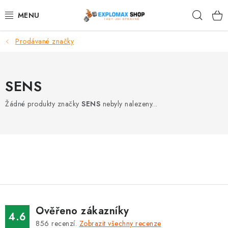
Přejít
Hleda
na
obsah
Prodávané značky
%AKCE
NOVINKY
SENS
SPORTOVNÍ VÝŽIVA
Žádné produkty značky
SENS
nebyly nalezeny...
ZDRAVÉ POTRAVINY
SPORTOVNÍ VYBAVENÍ
KRÁSA A WELLNESS
🧬 DLOUHOVĚKOST
Ověřeno zákazníky
4.6
856
recenzí.
Zobrazit všechny recenze