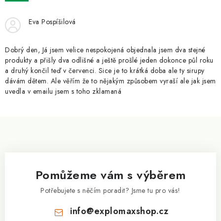
ZNAČKY
Eva Pospíšilová
Kontakty
Slovník pojmů
Obchodní podmínky
Podmínky ochrany osobních údajů
Doprava a platba
Dobrý den, Já jsem velice nespokojená objednala jsem dva stejné
Slevový systém
Vše o nákupu
produkty a přišly dva odlišné a ještě prošlé jeden dokonce půl roku
a druhý končil teď v červenci. Sice je to krátká doba ale ty sirupy
dávám dětem. Ale věřím že to nějakým způsobem vyraší ale jak jsem
uvedla v emailu jsem s toho zklamaná
Z
á
p
a
Pomůžeme vám s výběrem
t
í
Potřebujete s něčím poradit? Jsme tu pro vás!
info
@
explomaxshop.cz