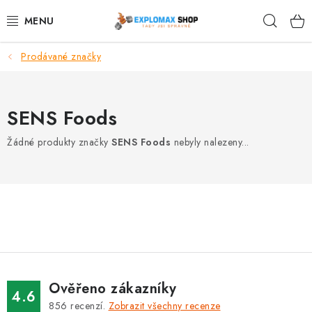
Přejít
Hleda
na
obsah
Prodávané značky
%AKCE
NOVINKY
SENS Foods
SPORTOVNÍ VÝŽIVA
Žádné produkty značky
SENS Foods
nebyly nalezeny...
ZDRAVÉ POTRAVINY
SPORTOVNÍ VYBAVENÍ
KRÁSA A WELLNESS
🧬 DLOUHOVĚKOST
Ověřeno zákazníky
4.6
856
recenzí.
Zobrazit všechny recenze