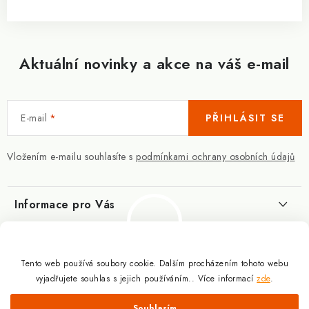
Aktuální novinky a akce na váš e-mail
E-mail
PŘIHLÁSIT SE
Vložením e-mailu souhlasíte s
podmínkami ochrany osobních údajů
Informace pro Vás
Kontakty
Blog
Slovník pojmů
Tento web používá soubory cookie. Dalším procházením tohoto webu
Berberin - co je zač?
Facebook
vyjadřujete souhlas s jejich používáním.. Více informací
zde
.
10.3.2025
Obchodní podmínky
Odmítnout
Souhlasím