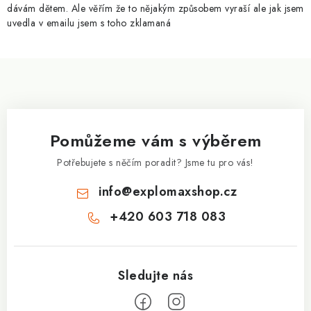
y
dávám dětem. Ale věřím že to nějakým způsobem vyraší ale jak jsem
v
uvedla v emailu jsem s toho zklamaná
ý
p
Z
i
á
s
p
u
a
Pomůžeme vám s výběrem
t
í
Potřebujete s něčím poradit? Jsme tu pro vás!
info
@
explomaxshop.cz
+420 603 718 083