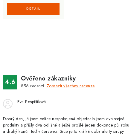
O
v
l
á
d
Ověřeno zákazníky
a
4.6
856
recenzí.
Zobrazit všechny recenze
c
í
Eva Pospíšilová
p
r
v
Dobrý den, Já jsem velice nespokojená objednala jsem dva stejné
produkty a přišly dva odlišné a ještě prošlé jeden dokonce půl roku
k
a druhý končil teď v červenci. Sice je to krátká doba ale ty sirupy