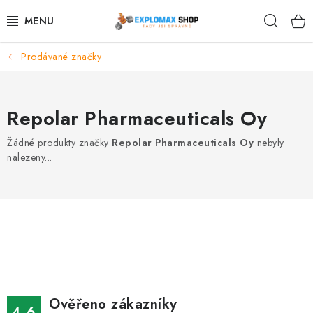
Přejít
Hleda
na
obsah
Prodávané značky
%AKCE
NOVINKY
Repolar Pharmaceuticals Oy
SPORTOVNÍ VÝŽIVA
Žádné produkty značky
Repolar Pharmaceuticals Oy
nebyly
nalezeny...
ZDRAVÉ POTRAVINY
SPORTOVNÍ VYBAVENÍ
KRÁSA A WELLNESS
🧬 DLOUHOVĚKOST
Ověřeno zákazníky
4.6