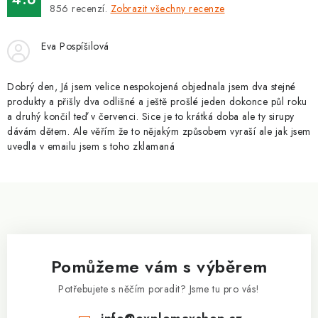
ZNAČKY
856
recenzí.
Zobrazit všechny recenze
Kontakty
Slovník pojmů
Obchodní podmínky
Eva Pospíšilová
Podmínky ochrany osobních údajů
Doprava a platba
Slevový systém
Vše o nákupu
Dobrý den, Já jsem velice nespokojená objednala jsem dva stejné
produkty a přišly dva odlišné a ještě prošlé jeden dokonce půl roku
a druhý končil teď v červenci. Sice je to krátká doba ale ty sirupy
dávám dětem. Ale věřím že to nějakým způsobem vyraší ale jak jsem
uvedla v emailu jsem s toho zklamaná
Z
á
p
a
Pomůžeme vám s výběrem
t
í
Potřebujete s něčím poradit? Jsme tu pro vás!