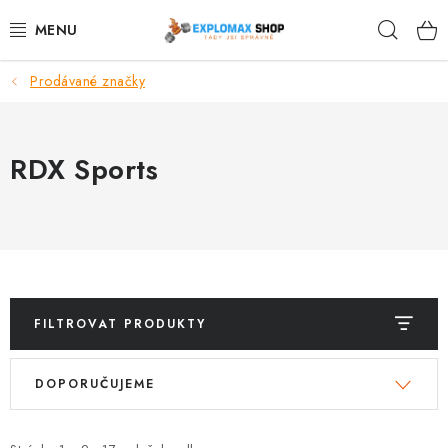
Přejít
Hleda
na
obsah
Prodávané značky
%AKCE
NOVINKY
RDX Sports
SPORTOVNÍ VÝŽIVA
ZDRAVÉ POTRAVINY
SPORTOVNÍ VYBAVENÍ
FILTROVAT PRODUKTY
KRÁSA A WELLNESS
V
Ř
DOPORUČUJEME
ý
a
🧬 DLOUHOVĚKOST
p
z