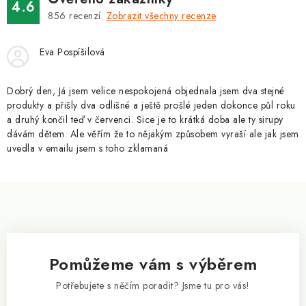
v
4.6
á
k
856
recenzí.
Zobrazit všechny recenze
n
y
í
v
Eva Pospíšilová
ý
p
Dobrý den, Já jsem velice nespokojená objednala jsem dva stejné
i
produkty a přišly dva odlišné a ještě prošlé jeden dokonce půl roku
a druhý končil teď v červenci. Sice je to krátká doba ale ty sirupy
s
dávám dětem. Ale věřím že to nějakým způsobem vyraší ale jak jsem
u
uvedla v emailu jsem s toho zklamaná
Z
á
p
a
Pomůžeme vám s výběrem
t
í
Potřebujete s něčím poradit? Jsme tu pro vás!