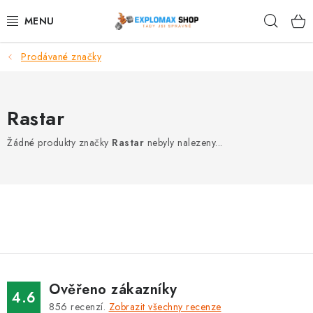
Přejít
Hleda
na
obsah
Prodávané značky
%AKCE
NOVINKY
Rastar
SPORTOVNÍ VÝŽIVA
Žádné produkty značky
Rastar
nebyly nalezeny...
ZDRAVÉ POTRAVINY
SPORTOVNÍ VYBAVENÍ
KRÁSA A WELLNESS
🧬 DLOUHOVĚKOST
Ověřeno zákazníky
4.6
856
recenzí.
Zobrazit všechny recenze