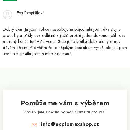
ZNAČKY
Eva Pospíšilová
Kontakty
Slovník pojmů
Obchodní podmínky
Podmínky ochrany osobních údajů
Doprava a platba
Dobrý den, Já jsem velice nespokojená objednala jsem dva stejné
Slevový systém
Vše o nákupu
produkty a přišly dva odlišné a ještě prošlé jeden dokonce půl roku
a druhý končil teď v červenci. Sice je to krátká doba ale ty sirupy
dávám dětem. Ale věřím že to nějakým způsobem vyraší ale jak jsem
uvedla v emailu jsem s toho zklamaná
Z
á
p
a
Pomůžeme vám s výběrem
t
í
Potřebujete s něčím poradit? Jsme tu pro vás!
info
@
explomaxshop.cz