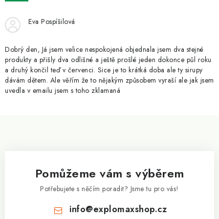
ZNAČKY
Eva Pospíšilová
Kontakty
Slovník pojmů
Obchodní podmínky
Podmínky ochrany osobních údajů
Doprava a platba
Dobrý den, Já jsem velice nespokojená objednala jsem dva stejné
Slevový systém
Vše o nákupu
produkty a přišly dva odlišné a ještě prošlé jeden dokonce půl roku
a druhý končil teď v červenci. Sice je to krátká doba ale ty sirupy
dávám dětem. Ale věřím že to nějakým způsobem vyraší ale jak jsem
uvedla v emailu jsem s toho zklamaná
Z
á
p
a
Pomůžeme vám s výběrem
t
í
Potřebujete s něčím poradit? Jsme tu pro vás!
info
@
explomaxshop.cz