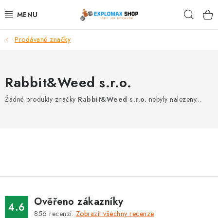
Přejít
Hleda
na
obsah
Prodávané značky
%AKCE
NOVINKY
Rabbit&Weed s.r.o.
SPORTOVNÍ VÝŽIVA
Žádné produkty značky
Rabbit&Weed s.r.o.
nebyly nalezeny...
ZDRAVÉ POTRAVINY
SPORTOVNÍ VYBAVENÍ
KRÁSA A WELLNESS
🧬 DLOUHOVĚKOST
Ověřeno zákazníky
4.6
856
recenzí.
Zobrazit všechny recenze