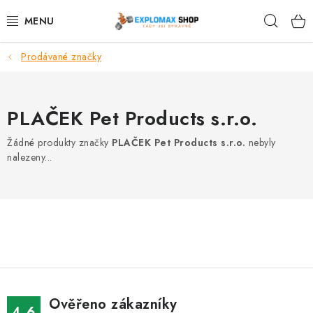
Přejít
Hleda
na
obsah
Prodávané značky
%AKCE
NOVINKY
PLAČEK Pet Products s.r.o.
SPORTOVNÍ VÝŽIVA
Žádné produkty značky
PLAČEK Pet Products s.r.o.
nebyly
nalezeny...
ZDRAVÉ POTRAVINY
SPORTOVNÍ VYBAVENÍ
KRÁSA A WELLNESS
🧬 DLOUHOVĚKOST
Ověřeno zákazníky
4.6