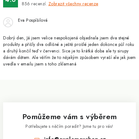
ZNAČKY
856
recenzí.
Zobrazit všechny recenze
Kontakty
Slovník pojmů
Obchodní podmínky
Eva Pospíšilová
Podmínky ochrany osobních údajů
Doprava a platba
Slevový systém
Vše o nákupu
Dobrý den, Já jsem velice nespokojená objednala jsem dva stejné
produkty a přišly dva odlišné a ještě prošlé jeden dokonce půl roku
a druhý končil teď v červenci. Sice je to krátká doba ale ty sirupy
dávám dětem. Ale věřím že to nějakým způsobem vyraší ale jak jsem
uvedla v emailu jsem s toho zklamaná
Z
á
p
a
Pomůžeme vám s výběrem
t
í
Potřebujete s něčím poradit? Jsme tu pro vás!