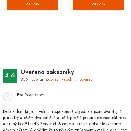
O
v
l
á
d
Ověřeno zákazníky
a
4.6
856
recenzí.
Zobrazit všechny recenze
c
í
Eva Pospíšilová
p
r
v
Dobrý den, Já jsem velice nespokojená objednala jsem dva stejné
produkty a přišly dva odlišné a ještě prošlé jeden dokonce půl roku
k
a druhý končil teď v červenci. Sice je to krátká doba ale ty sirupy
y
dávám dětem. Ale věřím že to nějakým způsobem vyraší ale jak jsem