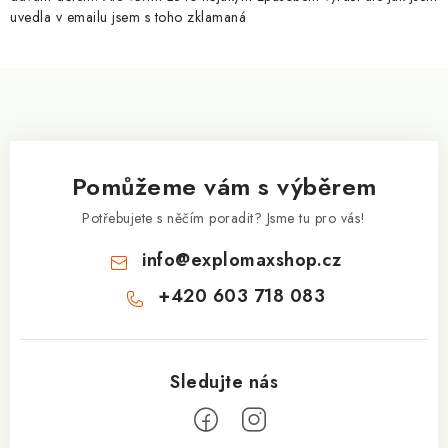
v
uvedla v emailu jsem s toho zklamaná
ý
p
Z
i
á
s
p
u
a
Pomůžeme vám s výběrem
t
í
Potřebujete s něčím poradit? Jsme tu pro vás!
info
@
explomaxshop.cz
+420 603 718 083