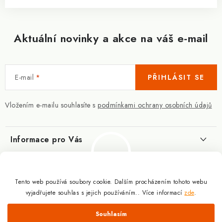
Aktuální novinky a akce na váš e-mail
E-mail
PŘIHLÁSIT SE
Vložením e-mailu souhlasíte s
podmínkami ochrany osobních údajů
Informace pro Vás
Kontakty
Blog
Slovník pojmů
Tento web používá soubory cookie. Dalším procházením tohoto webu
Berberin - co je zač?
Facebook
vyjadřujete souhlas s jejich používáním.. Více informací
zde
.
10.3.2025
Obchodní podmínky
Odmítnout
Souhlasím
Podmínky ochrany osobních údajů
Proč a jak užívat kreatin?
Copyright 2026
Doplňky výživy pro sportovce a kulturisty | ExplomaxShop.cz
.