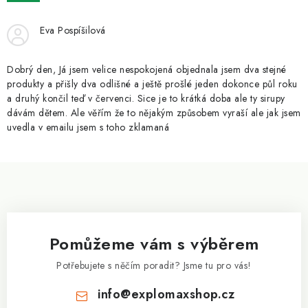
ZNAČKY
Eva Pospíšilová
Kontakty
Slovník pojmů
Obchodní podmínky
Podmínky ochrany osobních údajů
Doprava a platba
Dobrý den, Já jsem velice nespokojená objednala jsem dva stejné
Slevový systém
Vše o nákupu
produkty a přišly dva odlišné a ještě prošlé jeden dokonce půl roku
a druhý končil teď v červenci. Sice je to krátká doba ale ty sirupy
dávám dětem. Ale věřím že to nějakým způsobem vyraší ale jak jsem
uvedla v emailu jsem s toho zklamaná
Z
á
p
a
Pomůžeme vám s výběrem
t
í
Potřebujete s něčím poradit? Jsme tu pro vás!
info
@
explomaxshop.cz