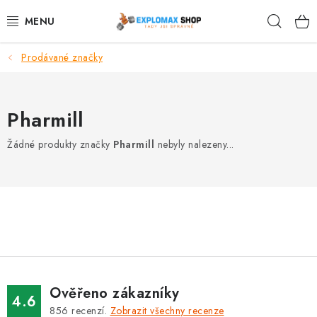
Přejít
Hleda
na
obsah
Prodávané značky
%AKCE
NOVINKY
Pharmill
SPORTOVNÍ VÝŽIVA
Žádné produkty značky
Pharmill
nebyly nalezeny...
ZDRAVÉ POTRAVINY
SPORTOVNÍ VYBAVENÍ
KRÁSA A WELLNESS
🧬 DLOUHOVĚKOST
Ověřeno zákazníky
4.6
856
recenzí.
Zobrazit všechny recenze