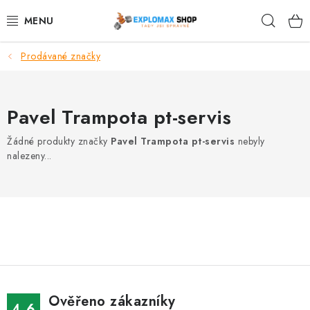
Přejít
Hleda
na
obsah
Prodávané značky
%AKCE
NOVINKY
Pavel Trampota pt-servis
SPORTOVNÍ VÝŽIVA
Žádné produkty značky
Pavel Trampota pt-servis
nebyly
nalezeny...
ZDRAVÉ POTRAVINY
SPORTOVNÍ VYBAVENÍ
KRÁSA A WELLNESS
🧬 DLOUHOVĚKOST
Ověřeno zákazníky
4.6