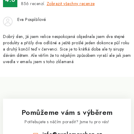
ZNAČKY
856
recenzí.
Zobrazit všechny recenze
Kontakty
Slovník pojmů
Obchodní podmínky
Eva Pospíšilová
Podmínky ochrany osobních údajů
Doprava a platba
Slevový systém
Vše o nákupu
Dobrý den, Já jsem velice nespokojená objednala jsem dva stejné
produkty a přišly dva odlišné a ještě prošlé jeden dokonce půl roku
a druhý končil teď v červenci. Sice je to krátká doba ale ty sirupy
dávám dětem. Ale věřím že to nějakým způsobem vyraší ale jak jsem
uvedla v emailu jsem s toho zklamaná
Z
á
p
a
Pomůžeme vám s výběrem
t
í
Potřebujete s něčím poradit? Jsme tu pro vás!