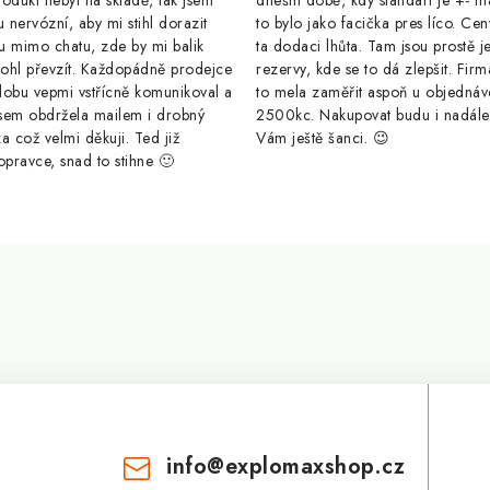
odukt nebyl na skladě, tak jsem
dnešní době, kdy standart je +- m
u nervózní, aby mi stihl dorazit
to bylo jako facička pres líco. Cen
u mimo chatu, zde by mi balik
ta dodaci lhůta. Tam jsou prostě j
ohl převzít. Každopádně prodejce
rezervy, kde se to dá zlepšit. Firm
dobu vepmi vstřícně komunikoval a
to mela zaměřit aspoň u objednáv
sem obdržela mailem i drobný
2500kc. Nakupovat budu i nadál
a což velmi děkuji. Ted již
Vám ještě šanci. 😉
opravce, snad to stihne 🙂
info
@
explomaxshop.cz