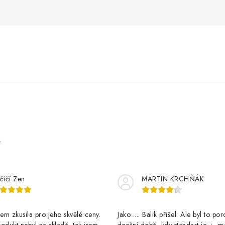
e
čičí Zen
MARTIN KRCHŇÁK
m zkusila pro jeho skvělé ceny.
Jako .... Balik přišel. Ale byl to po