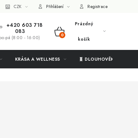
ý systém
CZK
Vše o nákupu
Přihlášení
Registrace
Prázdný
+420 603 718
083
NÁKUPNÍ
po-pá (8:00 - 16:00)
košík
KOŠÍK
KRÁSA A WELLNESS
🧬 DLOUHOVĚKOST