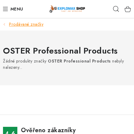
Přejít
Hleda
na
obsah
Prodávané značky
%AKCE
NOVINKY
OSTER Professional Products
SPORTOVNÍ VÝŽIVA
Žádné produkty značky
OSTER Professional Products
nebyly
nalezeny...
ZDRAVÉ POTRAVINY
SPORTOVNÍ VYBAVENÍ
KRÁSA A WELLNESS
🧬 DLOUHOVĚKOST
Ověřeno zákazníky
4.6