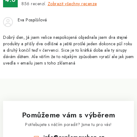
ZNAČKY
856
recenzí.
Zobrazit všechny recenze
Kontakty
Slovník pojmů
Obchodní podmínky
Eva Pospíšilová
Podmínky ochrany osobních údajů
Doprava a platba
Slevový systém
Vše o nákupu
Dobrý den, Já jsem velice nespokojená objednala jsem dva stejné
produkty a přišly dva odlišné a ještě prošlé jeden dokonce půl roku
a druhý končil teď v červenci. Sice je to krátká doba ale ty sirupy
dávám dětem. Ale věřím že to nějakým způsobem vyraší ale jak jsem
uvedla v emailu jsem s toho zklamaná
Z
á
p
a
Pomůžeme vám s výběrem
t
í
Potřebujete s něčím poradit? Jsme tu pro vás!