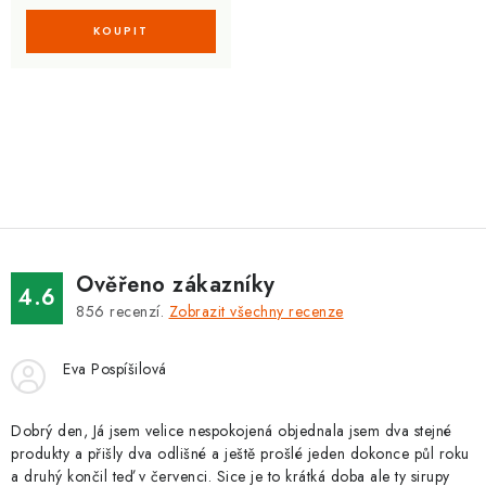
O
v
l
á
d
Ověřeno zákazníky
a
4.6
856
recenzí.
Zobrazit všechny recenze
c
í
Eva Pospíšilová
p
r
v
Dobrý den, Já jsem velice nespokojená objednala jsem dva stejné
produkty a přišly dva odlišné a ještě prošlé jeden dokonce půl roku
k
a druhý končil teď v červenci. Sice je to krátká doba ale ty sirupy