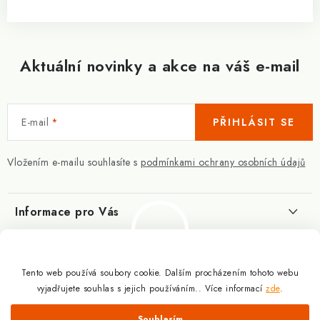
Aktuální novinky a akce na váš e-mail
E-mail
PŘIHLÁSIT SE
Vložením e-mailu souhlasíte s
podmínkami ochrany osobních údajů
Informace pro Vás
Kontakty
Blog
Slovník pojmů
Tento web používá soubory cookie. Dalším procházením tohoto webu
Berberin - co je zač?
Facebook
vyjadřujete souhlas s jejich používáním.. Více informací
zde
.
10.3.2025
Obchodní podmínky
Odmítnout
Souhlasím