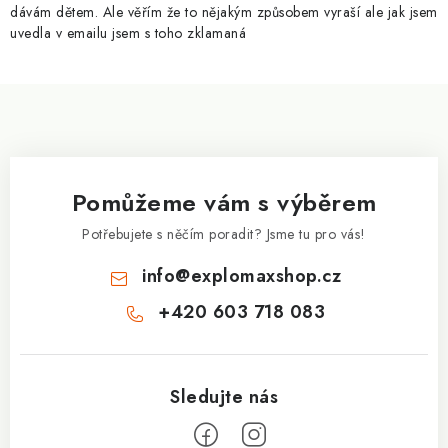
y
dávám dětem. Ale věřím že to nějakým způsobem vyraší ale jak jsem
v
uvedla v emailu jsem s toho zklamaná
ý
p
Z
i
á
s
p
u
a
Pomůžeme vám s výběrem
t
í
Potřebujete s něčím poradit? Jsme tu pro vás!
info
@
explomaxshop.cz
+420 603 718 083