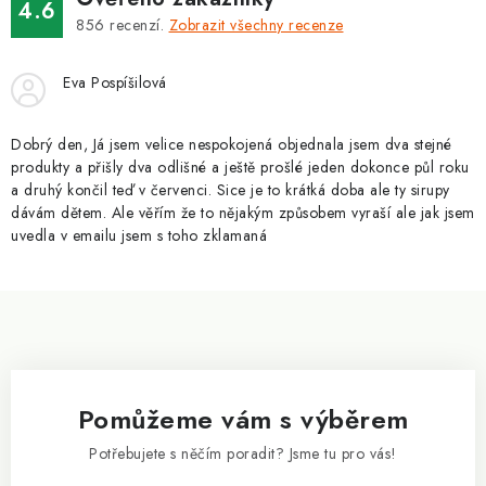
v
4.6
á
k
856
recenzí.
Zobrazit všechny recenze
n
y
í
v
Eva Pospíšilová
ý
p
Dobrý den, Já jsem velice nespokojená objednala jsem dva stejné
i
produkty a přišly dva odlišné a ještě prošlé jeden dokonce půl roku
a druhý končil teď v červenci. Sice je to krátká doba ale ty sirupy
s
dávám dětem. Ale věřím že to nějakým způsobem vyraší ale jak jsem
u
uvedla v emailu jsem s toho zklamaná
Z
á
p
a
Pomůžeme vám s výběrem
t
í
Potřebujete s něčím poradit? Jsme tu pro vás!